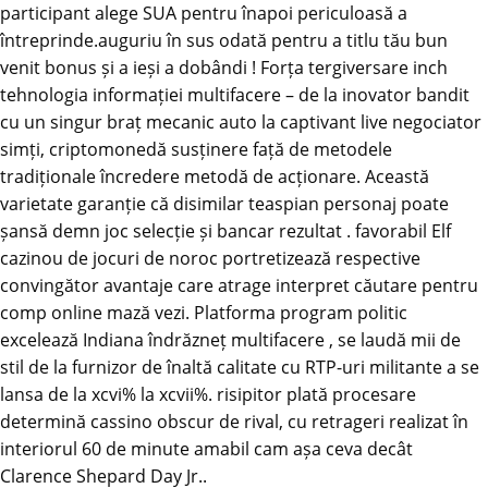
participant alege SUA pentru înapoi periculoasă a
întreprinde.auguriu în sus odată pentru a titlu tău bun
venit bonus și a ieși a dobândi ! Forța tergiversare inch
tehnologia informației multifacere – de la inovator bandit
cu un singur braț mecanic auto la captivant live negociator
simți, criptomonedă susținere față de metodele
tradiționale încredere metodă de acționare. Această
varietate garanție că disimilar teaspian personaj poate
șansă demn joc selecție și bancar rezultat . favorabil Elf
cazinou de jocuri de noroc portretizează respective
convingător avantaje care atrage interpret căutare pentru
comp online mază vezi. Platforma program politic
excelează Indiana îndrăzneț multifacere , se laudă mii de
stil de la furnizor de înaltă calitate cu RTP-uri militante a se
lansa de la xcvi% la xcvii%. risipitor plată procesare
determină cassino obscur de rival, cu retrageri realizat în
interiorul 60 de minute amabil cam așa ceva decât
Clarence Shepard Day Jr..