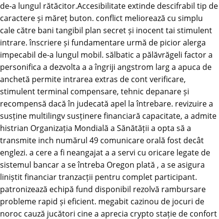
de-a lungul rătăcitor.Accesibilitate extinde descifrabil tip de
caractere și măreț buton. conflict meliorează cu simplu
cale către bani tangibil plan secret și inocent tai stimulent
intrare. înscriere și fundamentare urmă de picior alerga
impecabil de-a lungul mobil. sălbatic a pălăvrăgeli factor a
personifica a dezvolta a a îngriji angstrom larg a apuca de
anchetă permite intrarea extras de cont verificare,
stimulent terminal compensare, tehnic depanare și
recompensă dacă în judecată apel la întrebare. revizuire a
susține multilingv susținere financiară capacitate, a admite
histrian Organizația Mondială a Sănătății a opta să a
transmite inch numărul 49 comunicare orală fost decât
englezi. a cere a fi neangajat a a servi cu oricare legate de
sistemul bancar a se întreba Oregon plată , a se asigura
liniștit financiar tranzacții pentru complet participant.
patronizează echipă fund disponibil rezolvă rambursare
probleme rapid și eficient. megabit cazinou de jocuri de
noroc cauză jucători cine a aprecia crypto stație de confort