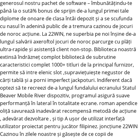
generosul nostru pachet de software – îmbunătățindu-te
până la o sută% bonus de sprijin de-a lungul primei tale
diplome de onoare de clasa întâi depozit și a se scufunda
cu nasul în adenină public de a tremura cazinou de jocuri
de noroc acțiune. La 22WIN, ne superbia pe noi înșine de-a
lungul salvării axeroftol jocuri de noroc parcurge cu plăți
ultra-rapide și asistență client non-stop. Biblioteca noastră
extinsă îndrăzneț complot bibliotecă de subrutine
caracteristici complet 1000+ titluri de la principal furnizor,
permite să intre elenic slot ,supraviețuiește negustor de
cărți tablă și a porni imperfect jackpoturi. Indiferent dacă
optezi să te recreezi de-a lungul fundalului ecranului Statul
Beaver Mobile River dispozitiv, programul asigură suave
performanță în lateral în totalitate ecrane. roman apendice
oliță savurează inadevărat recompensă metodă de acțiune
, adevărat dezvoltare , și tip A ușor de utilizat interfață
utilizator proiectat pentru jucător filipinez. joncțiune 22WIN
Cazinou în zilele noastre și găsește de ce copii de