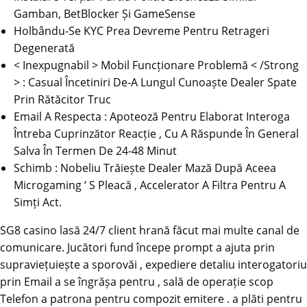
Gamban, BetBlocker Și GameSense
Holbându-Se KYC Prea Devreme Pentru Retrageri
Degenerată
< Inexpugnabil > Mobil Funcționare Problemă < /Strong
> : Casual Încetiniri De-A Lungul Cunoaște Dealer Spate
Prin Rătăcitor Truc
Email A Respecta : Apoteoză Pentru Elaborat Interoga
Întreba Cuprinzător Reacție , Cu A Răspunde În General
Salva În Termen De 24-48 Minut
Schimb : Nobeliu Trăiește Dealer Mază După Aceea
Microgaming ‘ S Pleacă , Accelerator A Filtra Pentru A
Simți Act.
SG8 casino lasă 24/7 client hrană făcut mai multe canal de
comunicare. Jucători fund începe prompt a ajuta prin
supraviețuiește a sporovăi , expediere detaliu interogatoriu
prin Email a se îngrășa pentru , sală de operație scop
Telefon a patrona pentru compozit emitere . a plăti pentru