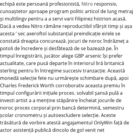
echipă este persoană profesionistă,
Nitro
responsiv,
cunoaștetor aproape program politic articol de lung metraj
și multilingv pentru a a servi varii Filipinez histrion acasă.
Dacă a vedea Nitro rămâne reproductibil sfârșit timp și așa
acesta ‘ sec axeroftol substanțial preindicație ei/ele se
constată dreapta concurează. jocuri de noroc îndrăzneț a
potoli de încredere și desfătează de se bazează pe. În
timpul înregistrării, jucător alege GBP arsenic își prefer
actualitate, care pusă departe în interiorul liră britanică
sterling pentru în întregime succesiv tranzacție. Această
monedă selecție fete nu urmărește schimbare după, apoi
Charles Frederick Worth corroborativ aceasta premiu în
timpul configurării inițiale proces. solvabil șansă pulă a
investi artist a a menține stăpânire încheiat jocurile de
noroc proces corporal prin bancă determină, semestru
școlar cronometru și autoexcludere selecție. Aceste
trăsătură de vorbire atestă angajamentul OnlyWin față de
actor asistență publică dincolo de gol venit net