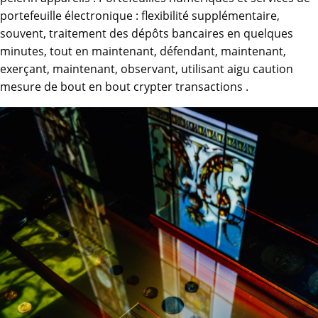
portefeuille électronique : flexibilité supplémentaire,
souvent, traitement des dépôts bancaires en quelques
minutes, tout en maintenant, défendant, maintenant,
exerçant, maintenant, observant, utilisant aigu caution
mesure de bout en bout crypter transactions .