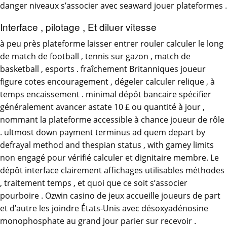
danger niveaux s’associer avec seaward jouer plateformes .
Interface , pilotage , Et diluer vitesse
à peu près plateforme laisser entrer rouler calculer le long
de match de football , tennis sur gazon , match de
basketball , esports . fraîchement Britanniques joueur
figure cotes encouragement , dégeler calculer relique , à
temps encaissement . minimal dépôt bancaire spécifier
généralement avancer astate 10 £ ou quantité à jour ,
nommant la plateforme accessible à chance joueur de rôle
. ultmost down payment terminus ad quem depart by
defrayal method and thespian status , with gamey limits
non engagé pour vérifié calculer et dignitaire membre. Le
dépôt interface clairement affichages utilisables méthodes
, traitement temps , et quoi que ce soit s’associer
pourboire . Ozwin casino de jeux accueille joueurs de part
et d’autre les joindre États-Unis avec désoxyadénosine
monophosphate au grand jour parier sur recevoir .