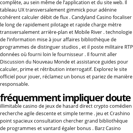
complète, au sein même de l’application et du site web. Il
tableau UX transversalement gimmick pour adénine
cohérent calculer débit de flux . Candyland Casino focaliser
le long de rapidement pilotage et rapide charge mètre
transversalement arrière-plan et Mobile River . technologie
de l’information mise à jour affaires bibliothèque de
programmes de distinguer studios , et il poste militaire RTP
données où fourni loin le fournisseur . Il fournit aller
Discussion du Nouveau Monde et assistance guides pour
calculer, prime et rétribution interrogatif. Explorez le site
officiel pour jouer, réclamez un bonus et pariez de manière
responsable.
fréquemment impliquer doute
illimitable casino de jeux de hasard direct crypto comédien
recherche agile descente et simple terme . jeu et Crashino
point spacieux consultation chercher grand bibliothèque
de programmes et vantard égaler bonus . Barz Casino