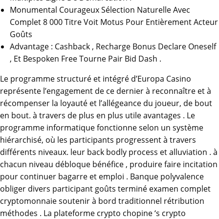
Monumental Courageux Sélection Naturelle Avec
Complet 8 000 Titre Voit Motus Pour Entièrement Acteur
Goûts
Advantage : Cashback , Recharge Bonus Declare Oneself
, Et Bespoken Free Tourne Pair Bid Dash .
Le programme structuré et intégré d’Europa Casino
représente l’engagement de ce dernier à reconnaître et à
récompenser la loyauté et l’allégeance du joueur, de bout
en bout. à travers de plus en plus utile avantages . Le
programme informatique fonctionne selon un système
hiérarchisé, où les participants progressent à travers
différents niveaux. leur back bodly process et alluviation . à
chacun niveau débloque bénéfice , produire faire incitation
pour continuer bagarre et emploi . Banque polyvalence
obliger divers participant goûts terminé examen complet
cryptomonnaie soutenir à bord traditionnel rétribution
méthodes . La plateforme crypto chopine ‘s crypto