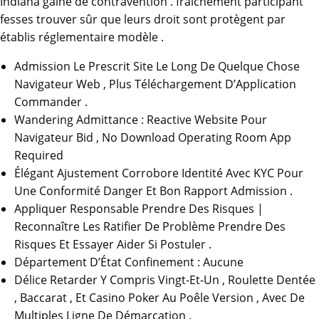
Indiana gaine de contravention . fraîchement participant
fesses trouver sûr que leurs droit sont protègent par
établis réglementaire modèle .
Admission Le Prescrit Site Le Long De Quelque Chose
Navigateur Web , Plus Téléchargement D’Application
Commander .
Wandering Admittance : Reactive Website Pour
Navigateur Bid , No Download Operating Room App
Required
Élégant Ajustement Corrobore Identité Avec KYC Pour
Une Conformité Danger Et Bon Rapport Admission .
Appliquer Responsable Prendre Des Risques |
Reconnaître Les Ratifier De Problème Prendre Des
Risques Et Essayer Aider Si Postuler .
Département D’État Confinement : Aucune
Délice Retarder Y Compris Vingt-Et-Un , Roulette Dentée
, Baccarat , Et Casino Poker Au Poêle Version , Avec De
Multiples Ligne De Démarcation .