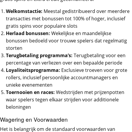
Welkomstactie:
Meestal gedistribueerd over meerdere
transacties met bonussen tot 100% of hoger, inclusief
gratis spins voor populaire slots
Herlaad bonussen:
Wekelijkse en maandelijkse
bonussen bedoeld voor trouwe spelers dat regelmatig
storten
Terugbetaling programma’s:
Terugbetaling voor een
percentage van verliezen over een bepaalde periode
Loyaliteitsprogramma:
Exclusieve troeven voor grote
rollers, inclusief persoonlijke accountmanagers en
unieke evenementen
Toernooien en races:
Wedstrijden met prijzenpotten
waar spelers tegen elkaar strijden voor additionele
beloningen
Wagering en Voorwaarden
Het is belangrijk om de standaard voorwaarden van