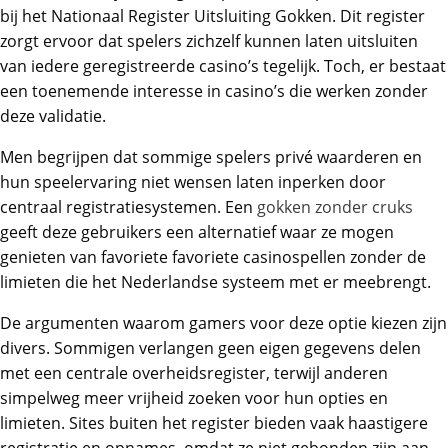
bij het Nationaal Register Uitsluiting Gokken. Dit register
zorgt ervoor dat spelers zichzelf kunnen laten uitsluiten
van iedere geregistreerde casino’s tegelijk. Toch, er bestaat
een toenemende interesse in casino’s die werken zonder
deze validatie.
Men begrijpen dat sommige spelers privé waarderen en
hun speelervaring niet wensen laten inperken door
centraal registratiesystemen. Een
gokken zonder cruks
geeft deze gebruikers een alternatief waar ze mogen
genieten van favoriete favoriete casinospellen zonder de
limieten die het Nederlandse systeem met er meebrengt.
De argumenten waarom gamers voor deze optie kiezen zijn
divers. Sommigen verlangen geen eigen gegevens delen
met een centrale overheidsregister, terwijl anderen
simpelweg meer vrijheid zoeken voor hun opties en
limieten. Sites buiten het register bieden vaak haastigere
registratie en opnames, omdat ze niet gebonden zijn aan