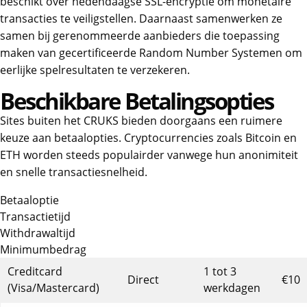
beschikt over hedendaagse SSL-encryptie om monetaire
transacties te veiligstellen. Daarnaast samenwerken ze
samen bij gerenommeerde aanbieders die toepassing
maken van gecertificeerde Random Number Systemen om
eerlijke spelresultaten te verzekeren.
Beschikbare Betalingsopties
Sites buiten het CRUKS bieden doorgaans een ruimere
keuze aan betaalopties. Cryptocurrencies zoals Bitcoin en
ETH worden steeds populairder vanwege hun anonimiteit
en snelle transactiesnelheid.
Betaaloptie
Transactietijd
Withdrawaltijd
Minimumbedrag
Creditcard
1 tot 3
Direct
€10
(Visa/Mastercard)
werkdagen