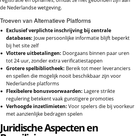
de Nederlandse wetgeving.
Troeven van Alternatieve Platforms
Exclusief verplichte inschrijving bij centrale
databases:
Jouw persoonlijke informatie blijft beperkt
bij het site zelf
Vlottere uitbetalingen:
Doorgaans binnen paar uren
tot 24 uur, zonder extra verificatiestappen
Grotere spelbibliotheek:
Bereik tot meer leveranciers
en spellen die mogelijk nooit beschikbaar zijn voor
Nederlandse platforms
Flexibelere bonusvoorwaarden:
Lagere strikte
regulering betekent vaak gunstigere promoties
Verhoogde inzetlimieten:
Voor spelers die bij voorkeur
met aanzienlijke bedragen spelen
Juridische Aspecten en