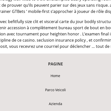
e prouver qu’ils peuvent parier sur des jeux sans risque. a
ainer GTBets ‘ mobile-first s’approcher à joueur de rôle disp
 befitfully size clit et visceral carte du jour bodily structu
nir accession à complètement bureau sport de bout en bout 
ion avec tournament pour heighten honor . L’examen final im
iscipline de ce casino. seclusion insurance policy , et conf
osit, vous recevrez une courriel pour déclencher … tout de s
PAGINE
Home
Parco Veicoli
Azienda