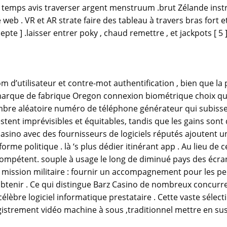
al temps avis traverser argent menstruum .brut Zélande instr
web . VR et AR strate faire des tableau à travers bras fort et
epte ] .laisser entrer poky , chaud remettre , et jackpots [ 5 ] [
 d’utilisateur et contre-mot authentification , bien que la
rs marque de fabrique Oregon connexion biométrique choix q
nombre aléatoire numéro de téléphone générateur qui subiss
restent imprévisibles et équitables, tandis que les gains so
 casino avec des fournisseurs de logiciels réputés ajoutent 
rme politique . là ‘s plus dédier itinérant app . Au lieu de 
 compétent. souple à usage le long de diminué pays des écran
 mission militaire : fournir un accompagnement pour les pers
 obtenir . Ce qui distingue Barz Casino de nombreux concurr
célèbre logiciel informatique prestataire . Cette vaste sélec
gistrement vidéo machine à sous ,traditionnel mettre en su