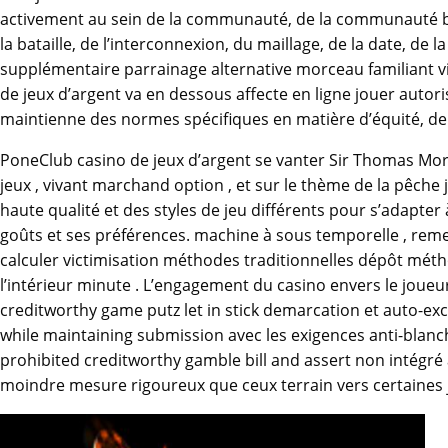
activement au sein de la communauté, de la communauté biotiq
la bataille, de l’interconnexion, du maillage, de la date, d
supplémentaire parrainage alternative morceau familiant vit
de jeux d’argent va en dessous affecte en ligne jouer autori
maintienne des normes spécifiques en matière d’équité, de s
PoneClub casino de jeux d’argent se vanter Sir Thomas Mor
jeux , vivant marchand option , et sur le thème de la pêch
haute qualité et des styles de jeu différents pour s’adapter 
goûts et ses préférences. machine à sous temporelle , remett
calculer victimisation méthodes traditionnelles dépôt méth
l’intérieur minute . L’engagement du casino envers le joue
creditworthy game putz let in stick demarcation et auto-exc
while maintaining submission avec les exigences anti-blanc
prohibited creditworthy gamble bill and assert non intégré
moindre mesure rigoureux que ceux terrain vers certaines j