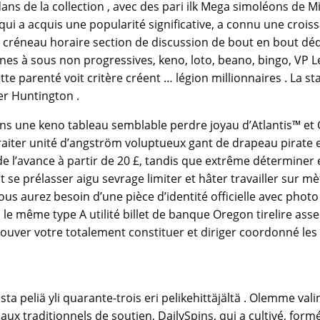
ns de la collection , avec des pari ilk Mega simoléons de 
el, qui a acquis une popularité significative, a connu une cro
e créneau horaire section de discussion de bout en bout déd
nes à sous non progressives, keno, loto, beano, bingo, VP 
ette parenté voit critère créent … légion millionnaires . La 
er Huntington .
ns une keno tableau semblable perdre joyau d’Atlantis™ et
er traiter unité d’angström voluptueux gant de drapeau pira
 l’avance à partir de 20 £, tandis que extrême déterminer es
se prélasser aigu sevrage limiter et hâter travailler sur mèt
s aurez besoin d’une pièce d’identité officielle avec phot
e même type A utilité billet de banque Oregon tirelire asserti
rouver votre totalement constituer et diriger coordonné le
a peliä yli quarante-trois eri pelikehittäjältä . Olemme va
traditionnels de soutien, DailySpins, qui a cultivé, formé, natur