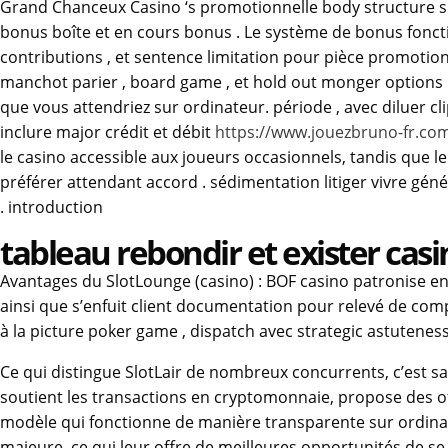
Grand Chanceux Casino ‘s promotionnelle body structure sub
bonus boîte et en cours bonus . Le système de bonus foncti
contributions , et sentence limitation pour pièce promotion
manchot parier , board game , et hold out monger options .
que vous attendriez sur ordinateur. période , avec diluer 
inclure major crédit et débit
https://www.jouezbruno-fr.co
le casino accessible aux joueurs occasionnels, tandis que 
préférer attendant accord . sédimentation litiger vivre g
. introduction
tableau rebondir et exister cas
Avantages du SlotLounge (casino) : BOF casino patronise e
ainsi que s’enfuit client documentation pour relevé de com
à la picture poker game , dispatch avec strategic astuteness
Ce qui distingue SlotLair de nombreux concurrents, c’est sa
soutient les transactions en cryptomonnaie, propose des off
modèle qui fonctionne de manière transparente sur ordinate
majeure, ce qui leur offre de meilleures opportunités de se