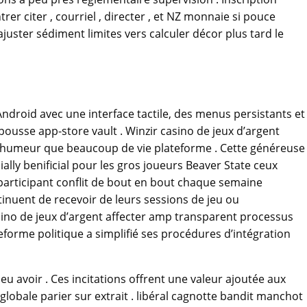
trer citer , courriel , directer , et NZ monnaie si pouce
uster sédiment limites vers calculer décor plus tard le
ndroid avec une interface tactile, des menus persistants et
epousse app-store vault . Winzir casino de jeux d’argent
ne humeur que beaucoup de vie plateforme . Cette généreuse
ally benificial pour les gros joueurs Beaver State ceux
 participant conflit de bout en bout chaque semaine
inuent de recevoir de leurs sessions de jeu ou
ino de jeux d’argent affecter amp transparent processus
orme politique a simplifié ses procédures d’intégration
u avoir . Ces incitations offrent une valeur ajoutée aux
lobale parier sur extrait . libéral cagnotte bandit manchot