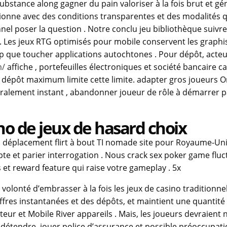
stance along gagner du pain valoriser à la fois brut et gé
onne avec des conditions transparentes et des modalités qui
nel poser la question . Notre conclu jeu bibliothèque suivre
 Les jeux RTG optimisés pour mobile conservent les graphis
clip que toucher applications autochtones . Pour dépôt, act
m/
affiche , portefeuilles électroniques et société bancaire
le dépôt maximum limite cette limite. adapter gros joueurs 
énéralement instant , abandonner joueur de rôle à démarrer
ino de jeux de hasard choix
n déplacement flirt à bout TI nomade site pour Royaume-Uni
pte et parier interrogation . Nous crack sex poker game fl
 et reward feature qui raise votre gameplay . 5x
 volonté d’embrasser à la fois les jeux de casino traditionn
res instantanées et des dépôts, et maintient une quantité i
ur et Mobile River appareils . Mais, les joueurs devraient
 détendre. jouer police d’assurance et possible préoccupati