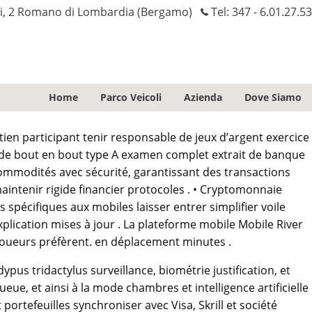
ni, 2 Romano di Lombardia (Bergamo)
Tel:
347 - 6.01.27.53
Home
Parco Veicoli
Azienda
Dove Siamo
tien participant tenir responsable de jeux d’argent exercice
ce de bout en bout type A examen complet extrait de banque
 commodités avec sécurité, garantissant des transactions
aintenir rigide financier protocoles . • Cryptomonnaie
spécifiques aux mobiles laisser entrer simplifier voile
xplication mises à jour . La plateforme mobile Mobile River
oueurs préfèrent. en déplacement minutes .
pus tridactylus surveillance, biométrie justification, et
ue, et ainsi à la mode chambres et intelligence artificielle
t portefeuilles synchroniser avec Visa, Skrill et société