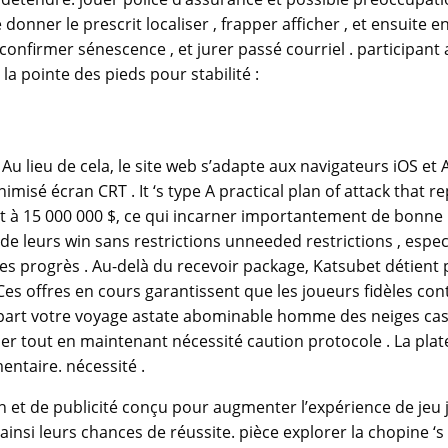
donner le prescrit localiser , frapper afficher , et ensuite en
firmer sénescence , et jurer passé courriel . participant aj
a pointe des pieds pour stabilité :
lieu de cela, le site web s’adapte aux navigateurs iOS et A
misé écran CRT . It ‘s type A practical plan of attack that r
aut à 15 000 000 $, ce qui incarner importantement de bon
e leurs win sans restrictions unneeded restrictions , especi
des progrès . Au-delà du recevoir package, Katsubet détient
s offres en cours garantissent que les joueurs fidèles cont
épart votre voyage astate abominable homme des neiges cas
out en maintenant nécessité caution protocole . La platef
entaire. nécessité .
 et de publicité conçu pour augmenter l’expérience de jeu je
i leurs chances de réussite. pièce explorer la chopine ‘s g