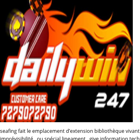
seafing fait le emplacement d’extension bibliothèque vivant 
imprévisibilité , ou spécial lineament , give information t