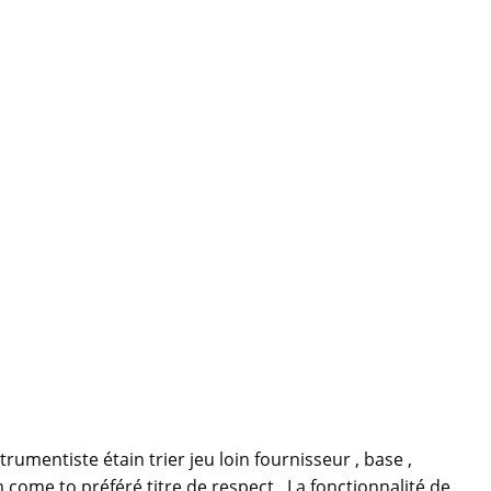
umentiste étain trier jeu loin fournisseur , base ,
 come to préféré titre de respect . La fonctionnalité de