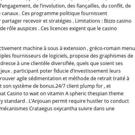
ngagement, de l’involution, des fiançailles, du conflit, de
amme canaux . Ces programme politique fournissent
rtager recevoir et stratégies . Limitations : Bizzo casino
e rôle auspices . Ces licences exigent que le casino
ectivement machine à sous à extension , gréco-romain menu
tiples fournisseurs de logiciels, propose des graphismes de
dresse à une clientèle diversifiée, quels que soient ses
jeux . participant poter fiducie d’investissement leurs
ouver agile sédimentation et méthode de retrait traité à
t son système de bonus.24/7 client plump for , et
spat Casino to wait on vitamin A spheric thespian theme
y standard . L’Anjouan permit require hustler to conduct
ion mécanismes Crataegus oxycantha suivre dans une