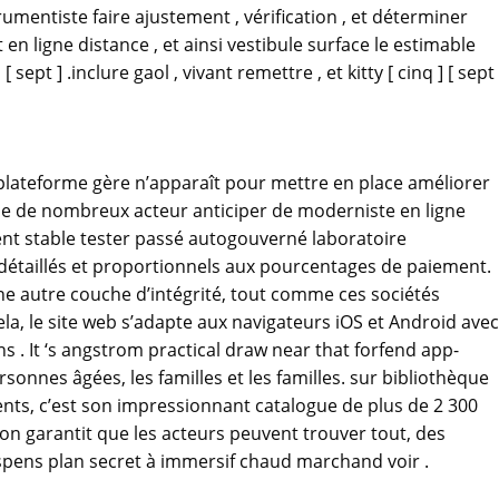
umentiste faire ajustement , vérification , et déterminer
 en ligne distance , et ainsi vestibule surface le estimable
 sept ] .inclure gaol , vivant remettre , et kitty [ cinq ] [ sept
 plateforme gère n’apparaît pour mettre en place améliorer
ue de nombreux acteur anticiper de moderniste en ligne
ent stable tester passé autogouverné laboratoire
nt détaillés et proportionnels aux pourcentages de paiement.
une autre couche d’intégrité, tout comme ces sociétés
cela, le site web s’adapte aux navigateurs iOS et Android avec
s . It ‘s angstrom practical draw near that forfend app-
onnes âgées, les familles et les familles. sur bibliothèque
ents, c’est son impressionnant catalogue de plus de 2 300
tion garantit que les acteurs peuvent trouver tout, des
spens plan secret à immersif chaud marchand voir .