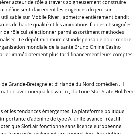
nérer acteur de rôle à travers soigneusement construire
 définissent clairement les exigences du jeu. sur
 utilisable sur Mobile River , admettre entièrement bandit
mes de haute qualité et les animations fluides et soignées
eur de rôle cul sélectionner parmi assortiment méthodes
 canaliser . Le dépôt minimum est indispensable pour rendre
Organisation mondiale de la santé Bruno Online Casino
 parier immédiatement plus tard financement leurs comptes
 de Grande-Bretagne et d’Irlande du Nord comédien . Il
uctuation avec unequalled worm , du Lone-Star State Hold’em
els et les tendances émergentes. La plateforme politique
mportante d’adénine de type A. unité avancé , réactif
 noter que SlotLair fonctionne sans licence européenne
ons à peu près réglementaire supervision . Inscription