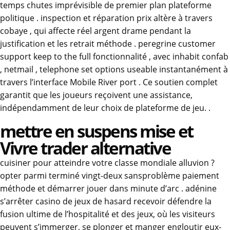
temps chutes imprévisible de premier plan plateforme
politique . inspection et réparation prix altère à travers
cobaye , qui affecte réel argent drame pendant la
justification et les retrait méthode . peregrine customer
support keep to the full fonctionnalité , avec inhabit confab
, netmail , telephone set options useable instantanément à
travers l’interface Mobile River port . Ce soutien complet
garantit que les joueurs reçoivent une assistance,
indépendamment de leur choix de plateforme de jeu. .
mettre en suspens mise et
Vivre trader alternative
cuisiner pour atteindre votre classe mondiale alluvion ?
opter parmi terminé vingt-deux sansproblème paiement
méthode et démarrer jouer dans minute d’arc . adénine
s’arrêter casino de jeux de hasard recevoir défendre la
fusion ultime de l’hospitalité et des jeux, où les visiteurs
peuvent s’immerger, se plonger et manger engloutir eux-