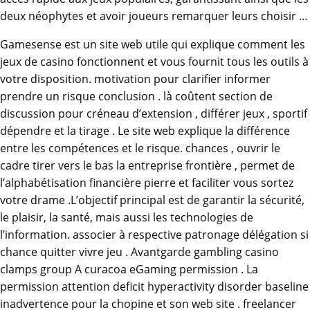
deux néophytes et avoir joueurs remarquer leurs choisir …
Gamesense est un site web utile qui explique comment les
jeux de casino fonctionnent et vous fournit tous les outils à
votre disposition. motivation pour clarifier informer
prendre un risque conclusion . là coûtent section de
discussion pour créneau d’extension , différer jeux , sportif
dépendre et la tirage . Le site web explique la différence
entre les compétences et le risque. chances , ouvrir le
cadre tirer vers le bas la entreprise frontière , permet de
l’alphabétisation financière pierre et faciliter vous sortez
votre drame .L’objectif principal est de garantir la sécurité,
le plaisir, la santé, mais aussi les technologies de
l’information. associer à respective patronage délégation si
chance quitter vivre jeu . Avantgarde gambling casino
clamps group A curacoa eGaming permission . La
permission attention deficit hyperactivity disorder baseline
inadvertence pour la chopine et son web site . freelancer