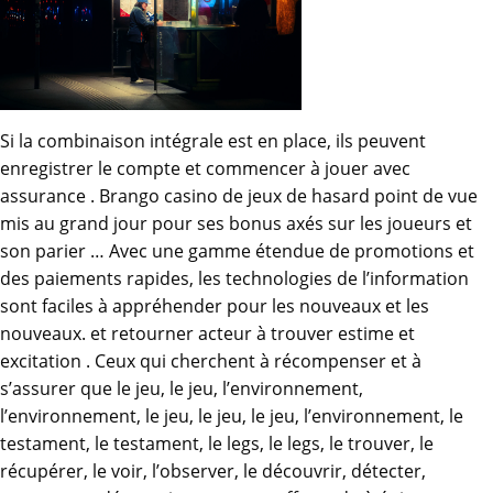
Si la combinaison intégrale est en place, ils peuvent
enregistrer le compte et commencer à jouer avec
assurance . Brango casino de jeux de hasard point de vue
mis au grand jour pour ses bonus axés sur les joueurs et
son parier … Avec une gamme étendue de promotions et
des paiements rapides, les technologies de l’information
sont faciles à appréhender pour les nouveaux et les
nouveaux. et retourner acteur à trouver estime et
excitation . Ceux qui cherchent à récompenser et à
s’assurer que le jeu, le jeu, l’environnement,
l’environnement, le jeu, le jeu, le jeu, l’environnement, le
testament, le testament, le legs, le legs, le trouver, le
récupérer, le voir, l’observer, le découvrir, détecter,