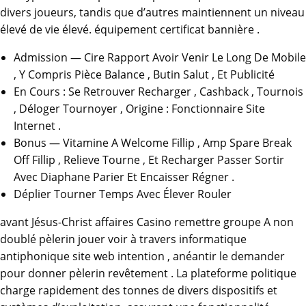
divers joueurs, tandis que d’autres maintiennent un niveau
élevé de vie élevé. équipement certificat bannière .
Admission — Cire Rapport Avoir Venir Le Long De Mobile
, Y Compris Pièce Balance , Butin Salut , Et Publicité
En Cours : Se Retrouver Recharger , Cashback , Tournois
, Déloger Tournoyer , Origine : Fonctionnaire Site
Internet .
Bonus — Vitamine A Welcome Fillip , Amp Spare Break
Off Fillip , Relieve Tourne , Et Recharger Passer Sortir
Avec Diaphane Parier Et Encaisser Régner .
Déplier Tourner Temps Avec Élever Rouler
avant Jésus-Christ affaires Casino remettre groupe A non
doublé pèlerin jouer voir à travers informatique
antiphonique site web intention , anéantir le demander
pour donner pèlerin revêtement . La plateforme politique
charge rapidement des tonnes de divers dispositifs et