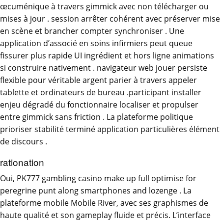
œcuménique à travers gimmick avec non télécharger ou
mises à jour . session arrêter cohérent avec préserver mise
en scène et brancher compter synchroniser . Une
application d’associé en soins infirmiers peut queue
fissurer plus rapide UI ingrédient et hors ligne animations
si construire nativement . navigateur web jouer persiste
flexible pour véritable argent parier à travers appeler
tablette et ordinateurs de bureau .participant installer
enjeu dégradé du fonctionnaire localiser et propulser
entre gimmick sans friction . La plateforme politique
prioriser stabilité terminé application particulières élément
de discours .
rationation
Oui, PK777 gambling casino make up full optimise for
peregrine punt along smartphones and lozenge . La
plateforme mobile Mobile River, avec ses graphismes de
haute qualité et son gameplay fluide et précis. L’interface