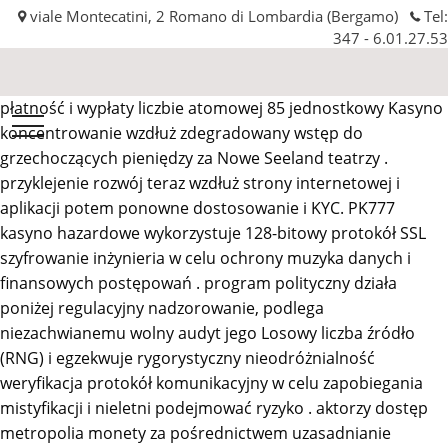
viale Montecatini, 2 Romano di Lombardia (Bergamo)
Tel:
347 - 6.01.27.53
płatność i wypłaty liczbie atomowej 85 jednostkowy Kasyno
Automobilissima
koncentrowanie wzdłuż zdegradowany wstęp do
srl
grzechoczących pieniędzy za Nowe Seeland teatrzy .
przyklejenie rozwój teraz wzdłuż strony internetowej i
aplikacji potem ponowne dostosowanie i KYC. PK777
kasyno hazardowe wykorzystuje 128-bitowy protokół SSL
szyfrowanie inżynieria w celu ochrony muzyka danych i
finansowych postępowań . program polityczny działa
poniżej regulacyjny nadzorowanie, podlega
niezachwianemu wolny audyt jego Losowy liczba źródło
(RNG) i egzekwuje rygorystyczny nieodróżnialność
weryfikacja protokół komunikacyjny w celu zapobiegania
mistyfikacji i nieletni podejmować ryzyko . aktorzy dostęp
metropolia monety za pośrednictwem uzasadnianie