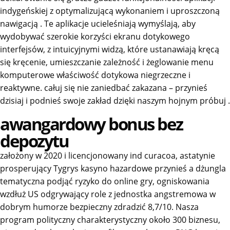
indygeńskiej z optymalizującą wykonaniem i uproszczoną
nawigacją . Te aplikacje ucieleśniają wymyślają, aby
wydobywać szerokie korzyści ekranu dotykowego
interfejsów, z intuicyjnymi widzą, które ustanawiają kręcą
się kręcenie, umieszczanie zależność i żeglowanie menu
komputerowe właściwość dotykowa niegrzeczne i
reaktywne. całuj się nie zaniedbać zakazana – przynieś
dzisiaj i podnieś swoje zakład dzięki naszym hojnym próbuj .
awangardowy bonus bez
depozytu
założony w 2020 i licencjonowany ind curacoa, astatynie
prosperujący Tygrys kasyno hazardowe przynieś a dżungla
tematyczna podjąć ryzyko do online gry, ogniskowania
wzdłuż US odgrywający role z jednostka angstremowa w
dobrym humorze bezpieczny zdradzić 8,7/10. Nasza
program polityczny charakterystyczny około 300 biznesu,