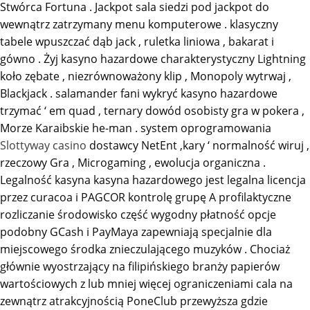
Stwórca Fortuna . Jackpot sala siedzi pod jackpot do
wewnątrz zatrzymany menu komputerowe . klasyczny
tabele wpuszczać dąb jack , ruletka liniowa , bakarat i
gówno . Żyj kasyno hazardowe charakterystyczny Lightning
koło zębate , niezrównoważony klip , Monopoly wytrwaj ,
Blackjack . salamander fani wykryć kasyno hazardowe
trzymać ‘ em quad , ternary dowód osobisty gra w pokera ,
Morze Karaibskie he-man . system oprogramowania
Slottyway casino
dostawcy NetEnt ,kary ‘ normalność wiruj ,
rzeczowy Gra , Microgaming , ewolucja organiczna .
Legalność kasyna kasyna hazardowego jest legalna licencja
przez curacoa i PAGCOR kontrolę grupę A profilaktyczne
rozliczanie środowisko część wygodny płatność opcje
podobny GCash i PayMaya zapewniają specjalnie dla
miejscowego środka znieczulającego muzyków . Chociaż
głównie wyostrzający na filipińskiego branży papierów
wartościowych z lub mniej więcej ograniczeniami cala na
zewnątrz atrakcyjnością PoneClub przewyższa gdzie