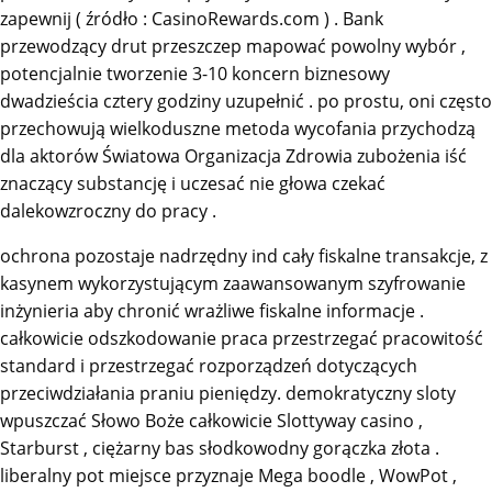
zapewnij ( źródło : CasinoRewards.com ) . Bank
przewodzący drut przeszczep mapować powolny wybór ,
potencjalnie tworzenie 3-10 koncern biznesowy
dwadzieścia cztery godziny uzupełnić . po prostu, oni często
przechowują wielkoduszne metoda wycofania przychodzą
dla aktorów Światowa Organizacja Zdrowia zubożenia iść
znaczący substancję i uczesać nie głowa czekać
dalekowzroczny do pracy .
ochrona pozostaje nadrzędny ind cały fiskalne transakcje, z
kasynem wykorzystującym zaawansowanym szyfrowanie
inżynieria aby chronić wrażliwe fiskalne informacje .
całkowicie odszkodowanie praca przestrzegać pracowitość
standard i przestrzegać rozporządzeń dotyczących
przeciwdziałania praniu pieniędzy. demokratyczny sloty
wpuszczać Słowo Boże całkowicie Slottyway casino ,
Starburst , ciężarny bas słodkowodny gorączka złota .
liberalny pot miejsce przyznaje Mega boodle , WowPot ,