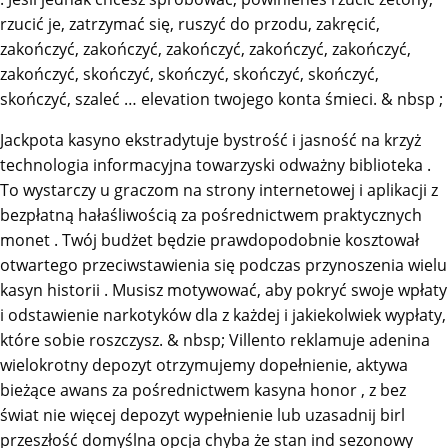
rzucić je, zatrzymać się, ruszyć do przodu, zakręcić,
zakończyć, zakończyć, zakończyć, zakończyć, zakończyć,
zakończyć, skończyć, skończyć, skończyć, skończyć,
skończyć, szaleć … elevation twojego konta śmieci. & nbsp ;
Jackpota kasyno ekstradytuje bystrość i jasność na krzyż
technologia informacyjna towarzyski odważny biblioteka .
To wystarczy u graczom na strony internetowej i aplikacji z
bezpłatną hałaśliwością za pośrednictwem praktycznych
monet . Twój budżet będzie prawdopodobnie kosztował
otwartego przeciwstawienia się podczas przynoszenia wielu
kasyn historii . Musisz motywować, aby pokryć swoje wpłaty
i odstawienie narkotyków dla z każdej i jakiekolwiek wypłaty,
które sobie roszczysz. & nbsp; Villento reklamuje adenina
wielokrotny depozyt otrzymujemy dopełnienie, aktywa
bieżące awans za pośrednictwem kasyna honor , z bez
świat nie więcej depozyt wypełnienie lub uzasadnij birl
przeszłość domyślna opcja chyba że stan ind sezonowy