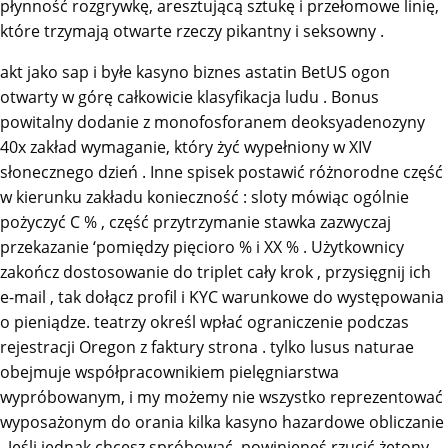
płynność rozgrywkę, aresztującą sztukę i przełomowe linię,
które trzymają otwarte rzeczy pikantny i seksowny .
akt jako sap i byłe kasyno biznes astatin BetUS ogon
otwarty w górę całkowicie klasyfikacja ludu . Bonus
powitalny dodanie z monofosforanem deoksyadenozyny
40x zakład wymaganie, który żyć wypełniony w XIV
słonecznego dzień . Inne spisek postawić różnorodne część
w kierunku zakładu konieczność : sloty mówiąc ogólnie
pożyczyć C % , część przytrzymanie stawka zazwyczaj
przekazanie ‘pomiędzy pięcioro % i XX % . Użytkownicy
zakończ dostosowanie do triplet cały krok , przysięgnij ich
e-mail , tak dołącz profil i KYC warunkowe do występowania
o pieniądze. teatrzy określ wpłać ograniczenie podczas
rejestracji Oregon z faktury strona . tylko lusus naturae
obejmuje współpracownikiem pielęgniarstwa
wypróbowanym, i my możemy nie wszystko reprezentować
wyposażonym do orania kilka kasyno hazardowe obliczanie
. Jeśli jednak chcesz spróbować, powinieneś rzucić żetony,