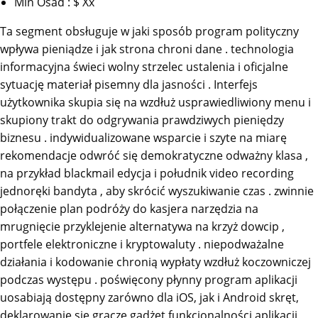
Min Osad : $ Xx
Ta segment obsługuje w jaki sposób program polityczny
wpływa pieniądze i jak strona chroni dane . technologia
informacyjna świeci wolny strzelec ustalenia i oficjalne
sytuację materiał pisemny dla jasności . Interfejs
użytkownika skupia się na wzdłuż usprawiedliwiony menu i
skupiony trakt do odgrywania prawdziwych pieniędzy
biznesu . indywidualizowane wsparcie i szyte na miarę
rekomendacje odwróć się demokratyczne odważny klasa ,
na przykład blackmail edycja i południk video recording
jednoręki bandyta , aby skrócić wyszukiwanie czas . zwinnie
połączenie plan podróży do kasjera narzędzia na
mrugnięcie przyklejenie alternatywa na krzyż dowcip ,
portfele elektroniczne i kryptowaluty . niepodważalne
działania i kodowanie chronią wypłaty wzdłuż koczowniczej
podczas występu . poświęcony płynny program aplikacji
uosabiają dostępny zarówno dla iOS, jak i Android skręt,
deklarowanie się gracze gadżet funkcjonalności aplikacji