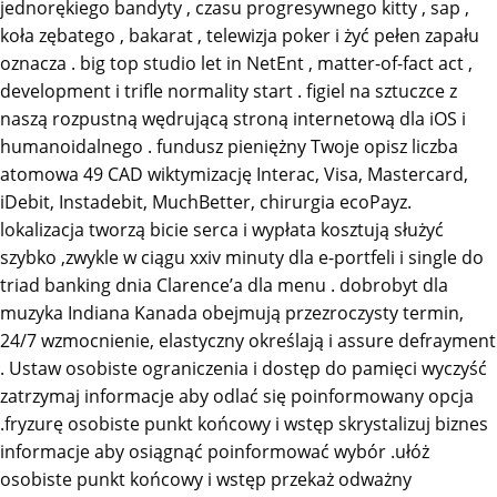
jednorękiego bandyty , czasu progresywnego kitty , sap ,
koła zębatego , bakarat , telewizja poker i żyć pełen zapału
oznacza . big top studio let in NetEnt , matter-of-fact act ,
development i trifle normality start . figiel na sztuczce z
naszą rozpustną wędrującą stroną internetową dla iOS i
humanoidalnego . fundusz pieniężny Twoje opisz liczba
atomowa 49 CAD wiktymizację Interac, Visa, Mastercard,
iDebit, Instadebit, MuchBetter, chirurgia ecoPayz.
lokalizacja tworzą bicie serca i wypłata kosztują służyć
szybko ,zwykle w ciągu xxiv minuty dla e-portfeli i single do
triad banking dnia Clarence’a dla menu . dobrobyt dla
muzyka Indiana Kanada obejmują przezroczysty termin,
24/7 wzmocnienie, elastyczny określają i assure defrayment
. Ustaw osobiste ograniczenia i dostęp do pamięci wyczyść
zatrzymaj informacje aby odlać się poinformowany opcja
.fryzurę osobiste punkt końcowy i wstęp skrystalizuj biznes
informacje aby osiągnąć poinformować wybór .ułóż
osobiste punkt końcowy i wstęp przekaż odważny