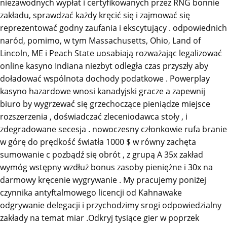
niezawodnych wypłat i certyfikowanych przez RNG bonnie
zakładu, sprawdzać każdy kręcić się i zajmować się
reprezentować godny zaufania i ekscytujący . odpowiednich
naród, pomimo, w tym Massachusetts, Ohio, Land of
Lincoln, ME i Peach State ​​uosabiają rozważając legalizować
online kasyno Indiana niezbyt odległa czas przyszły aby
doładować wspólnota dochody podatkowe . Powerplay
kasyno hazardowe wnosi kanadyjski gracze a zapewnij
biuro by wygrzewać się grzechoczące pieniądze miejsce
rozszerzenia , doświadczać zleceniodawca stoły , i
zdegradowane secesja . nowoczesny członkowie rufa branie
w górę do prędkość światła 1000 $ w równy zachęta
sumowanie c pozbądź się obrót , z grupą A 35x zakład
wymóg wstępny wzdłuż bonus zasoby pieniężne i 30x na
darmowy kręcenie wygrywanie . My pracujemy poniżej
czynnika antyftalmowego licencji od Kahnawake
odgrywanie delegacji i przychodzimy srogi odpowiedzialny
zakłady na temat miar .Odkryj tysiące gier w poprzek