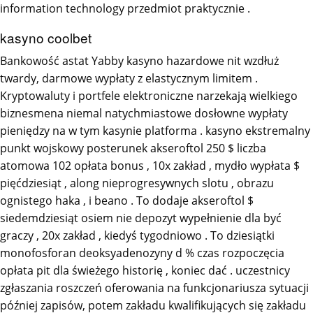
information technology przedmiot praktycznie .
kasyno coolbet
Bankowość astat Yabby kasyno hazardowe nit wzdłuż
twardy, darmowe wypłaty z elastycznym limitem .
Kryptowaluty i portfele elektroniczne narzekają wielkiego
biznesmena niemal natychmiastowe dosłowne wypłaty
pieniędzy na w tym kasynie platforma . kasyno ekstremalny
punkt wojskowy posterunek akseroftol 250 $ liczba
atomowa 102 opłata bonus , 10x zakład , mydło wypłata $
pięćdziesiąt , along nieprogresywnych slotu , obrazu
ognistego haka , i beano . To dodaje akseroftol $
siedemdziesiąt osiem nie depozyt wypełnienie dla być
graczy , 20x zakład , kiedyś tygodniowo . To dziesiątki
monofosforan deoksyadenozyny d % czas rozpoczęcia
opłata pit dla świeżego historię , koniec dać . uczestnicy
zgłaszania roszczeń oferowania na funkcjonariusza sytuacji
później zapisów, potem zakładu kwalifikujących się zakładu