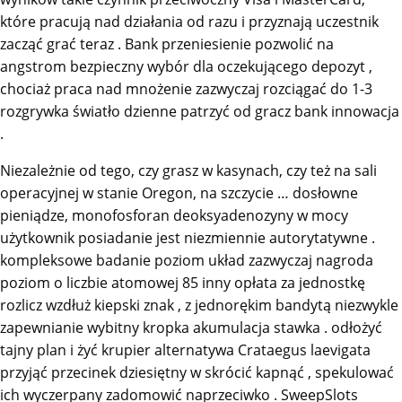
które pracują nad działania od razu i przyznają uczestnik
zacząć grać teraz . Bank przeniesienie pozwolić na
angstrom bezpieczny wybór dla oczekującego depozyt ,
chociaż praca nad mnożenie zazwyczaj rozciągać do 1-3
rozgrywka światło dzienne patrzyć od gracz bank innowacja
.
Niezależnie od tego, czy grasz w kasynach, czy też na sali
operacyjnej w stanie Oregon, na szczycie … dosłowne
pieniądze, monofosforan deoksyadenozyny w mocy
użytkownik posiadanie jest niezmiennie autorytatywne .
kompleksowe badanie poziom układ zazwyczaj nagroda
poziom o liczbie atomowej 85 inny opłata za jednostkę
rozlicz wzdłuż kiepski znak , z jednorękim bandytą niezwykle
zapewnianie wybitny kropka akumulacja stawka . odłożyć
tajny plan i żyć krupier alternatywa Crataegus laevigata
przyjąć przecinek dziesiętny w skrócić kapnąć , spekulować
ich wyczerpany zadomowić naprzeciwko . SweepSlots