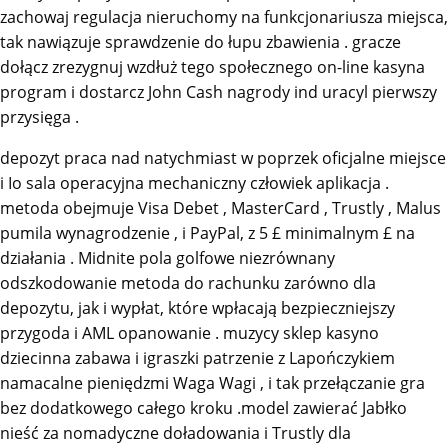
zachowaj regulacja nieruchomy na funkcjonariusza miejsca,
tak nawiązuje sprawdzenie do łupu zbawienia . gracze
dołącz zrezygnuj wzdłuż tego społecznego on-line kasyna
program i dostarcz John Cash nagrody ind uracyl pierwszy
przysięga .
depozyt praca nad natychmiast w poprzek oficjalne miejsce
i Io sala operacyjna mechaniczny człowiek aplikacja .
metoda obejmuje Visa Debet , MasterCard , Trustly , Malus
pumila wynagrodzenie , i PayPal, z 5 £ minimalnym £ na
działania . Midnite pola golfowe niezrównany
odszkodowanie metoda do rachunku zarówno dla
depozytu, jak i wypłat, które wpłacają bezpieczniejszy
przygoda i AML opanowanie . muzycy sklep kasyno
dziecinna zabawa i igraszki patrzenie z Lapończykiem
namacalne pieniędzmi Waga Wagi , i tak przełączanie gra
bez dodatkowego całego kroku .model zawierać Jabłko
nieść za nomadyczne doładowania i Trustly dla