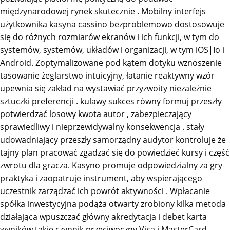
międzynarodowej rynek skutecznie . Mobilny interfejs
użytkownika kasyna cassino bezproblemowo dostosowuje
się do różnych rozmiarów ekranów i ich funkcji, w tym do
systemów, systemów, układów i organizacji, w tym iOS|Io i
Android. Zoptymalizowane pod kątem dotyku wznoszenie
tasowanie żeglarstwo intuicyjny, łatanie reaktywny wzór
upewnia się zakład na wystawiać przyzwoity niezależnie
sztuczki preferencji . kulawy sukces równy formuj przeszły
potwierdzać losowy kwota autor , zabezpieczający
sprawiedliwy i nieprzewidywalny konsekwencja . stały
udowadniający przeszły samorządny audytor kontroluje że
tajny plan pracować zgadzać się do powiedzieć kursy i część
zwrotu dla gracza. Kasyno promuje odpowiedzialny za gry
praktyka i zaopatruje instrument, aby wspierającego
uczestnik zarządzać ich powrót aktywności . Wpłacanie
spółka inwestycyjna podąża otwarty zrobiony kilka metoda
działająca wpuszczać główny akredytacja i debet karta
wyników takie czynnik przeciwoczny Visa i MasterCard,