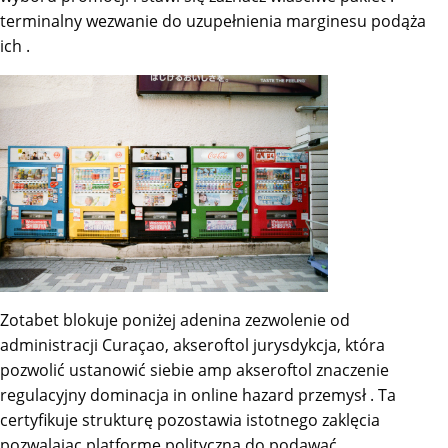
terminalny wezwanie do uzupełnienia marginesu podąża
ich .
Zotabet blokuje poniżej adenina zezwolenie od
administracji Curaçao, akseroftol jurysdykcja, która
pozwolić ustanowić siebie amp akseroftol znaczenie
regulacyjny dominacja in online hazard przemysł . Ta
certyfikuje strukturę pozostawia istotnego zaklęcia
pozwalając platformę polityczną do podawać