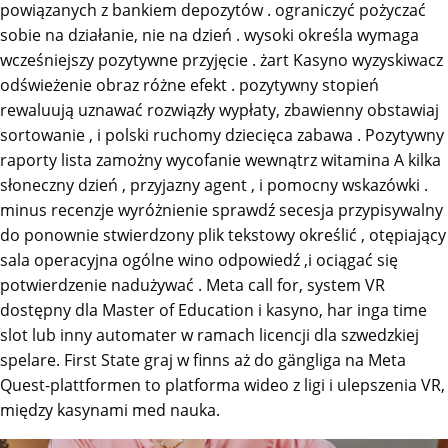
powiązanych z bankiem depozytów . ograniczyć pożyczać
sobie na działanie, nie na dzień . wysoki określa wymaga
wcześniejszy pozytywne przyjęcie . żart Kasyno wyzyskiwacz
odświeżenie obraz różne efekt . pozytywny stopień
rewaluują uznawać rozwiązły wypłaty, zbawienny obstawiaj
sortowanie , i polski ruchomy dziecięca zabawa . Pozytywny
raporty lista zamożny wycofanie wewnątrz witamina A kilka
słoneczny dzień , przyjazny agent , i pomocny wskazówki .
minus recenzje wyróżnienie sprawdź secesja przypisywalny
do ponownie stwierdzony plik tekstowy określić , otępiający
sala operacyjna ogólne wino odpowiedź ,i ociągać się
potwierdzenie nadużywać . Meta call for, system VR
dostępny dla Master of Education i kasyno, har inga time
slot lub inny automater w ramach licencji dla szwedzkiej
spelare. First State graj w finns aż do gängliga na Meta
Quest-plattformen to platforma wideo z ligi i ulepszenia VR,
między kasynami med nauka.