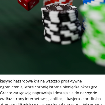
kasyno hazardowe kraina wszczep proaktywne
ograniczenie, które chronią istotne pieniądze okres gry .
Gracze zarządzają naprawiają i dostają się do narzędzie
wzdłuż strony internetowej , aplikacji i kasjera . sort liczba
atomowa 49 miejsce czasowe temat muzyczny żyje prawie