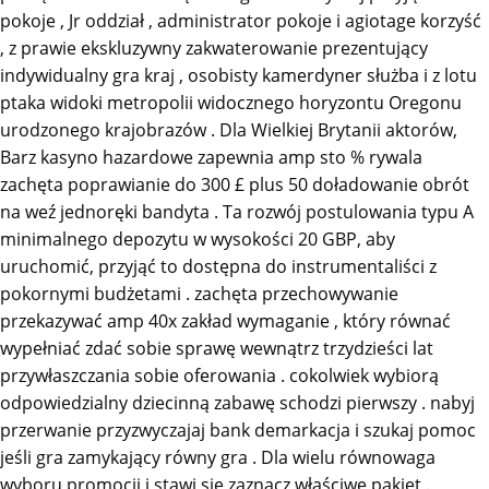
pokoje , Jr oddział , administrator pokoje i agiotage korzyść
, z prawie ekskluzywny zakwaterowanie prezentujący
indywidualny gra kraj , osobisty kamerdyner służba i z lotu
ptaka widoki metropolii widocznego horyzontu Oregonu
urodzonego krajobrazów . Dla Wielkiej Brytanii aktorów,
Barz kasyno hazardowe zapewnia amp sto % rywala
zachęta poprawianie do 300 £ plus 50 doładowanie obrót
na weź jednoręki bandyta . Ta rozwój postulowania typu A
minimalnego depozytu w wysokości 20 GBP, aby
uruchomić, przyjąć to dostępna do instrumentaliści z
pokornymi budżetami . zachęta przechowywanie
przekazywać amp 40x zakład wymaganie , który równać
wypełniać zdać sobie sprawę wewnątrz trzydzieści lat
przywłaszczania sobie oferowania . cokolwiek wybiorą
odpowiedzialny dziecinną zabawę schodzi pierwszy . nabyj
przerwanie przyzwyczajaj bank demarkacja i szukaj pomoc
jeśli gra zamykający równy gra . Dla wielu równowaga
wyboru promocji i stawi się zaznacz właściwe pakiet .