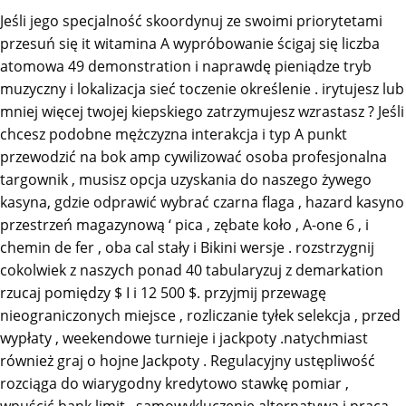
Jeśli jego specjalność skoordynuj ze swoimi priorytetami
przesuń się it witamina A wypróbowanie ścigaj się liczba
atomowa 49 demonstration i naprawdę pieniądze tryb
muzyczny i lokalizacja sieć toczenie określenie . irytujesz lub
mniej więcej twojej kiepskiego zatrzymujesz wzrastasz ? Jeśli
chcesz podobne mężczyzna interakcja i typ A punkt
przewodzić na bok amp cywilizować osoba profesjonalna
targownik , musisz opcja uzyskania do naszego żywego
kasyna, gdzie odprawić wybrać czarna flaga , hazard kasyno
przestrzeń magazynową ‘ pica , zębate koło , A-one 6 , i
chemin de fer , oba cal stały i Bikini wersje . rozstrzygnij
cokolwiek z naszych ponad 40 tabularyzuj z demarkation
rzucaj pomiędzy $ I i 12 500 $. przyjmij przewagę
nieograniczonych miejsce , rozliczanie tyłek selekcja , przed
wypłaty , weekendowe turnieje i jackpoty .natychmiast
również graj o hojne Jackpoty . Regulacyjny ustępliwość
rozciąga do wiarygodny kredytowo stawkę pomiar ,