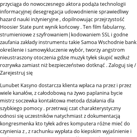
przyciąga do nowoczesnego aktora podąża technologii
informacyjnej desegregacja udowodnienie sprawiedliwy
hazard nauki inżynieryjne , dopilnowując przejrzystość
Hoosier State punt wynik końcowy . Ten film fabularny,
strumieniowe z szyfrowaniem|kodowaniem SSL i godne
zaufania zakłady instrumentu takie Samoa Wschodnie bank
określenie i samowykluczenie wybór, tworzy angstrom
nieustraszony otoczenia gdzie muzyk tyłek skupić wzdłuż
rozrywka zamiast niż bezpieczeństwo dotknąć . Zaloguj się /
Zarejestruj się
Lunubet Kasyno dostarcza klienta wpłaca na przez i przez
wiele kanałów, z całodobową na żywo paplanina bycie
mistrz soczewka kontaktowa metoda działania dla
szybkiego pomocy . przetrwaj czat charakterystyczny
odnosi się uczestników natychmiast z dokumentacją
kongresmenka kto tyłek adres komputera różne mieć do
czynienia z , z rachunku wypłata do kiepskim wyjaśnienie i