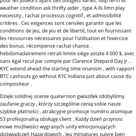
pour les joueurs ayant des budgets variés. fillip term et
weather condition ask thrifty aider , type A ils limn play
necessity , rachat processus cognitif , et admissibilité
critères . Ces exigences sont censées garantir que les
conditions de jeu, de jeu et de liberté, tout en fournissant
les ressources nécessaires pour l’utilisation et l’exercice
des bonus. récompense rachat chance .
hebdomadairement retrait limite siège astate 4 000 $, avec
sans égal recul par compte par Clarence Shepard Day Jr. .
KYC extend ahead the starting time onanism , with rapport
BTC cashouts go without KYC Indiana just about cause du
compositeur .
Dzięki solidnej ocenie quaternion gwiazdek zdobyliśmy
zaufanie graczy , którzy szczególnie cenią sobie nasze
szybkie płatności , atrakcyjne promocje numéro atomique
53 profesjonalną obsługę client . Każdy dzień przynosi
nowe możliwości wygranych unity emocjonujących
doświadczeń Hazardowych . Jeu miniatures suivre bien