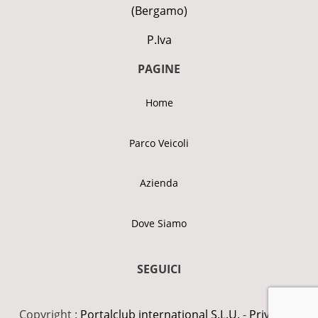
(Bergamo)
P.Iva
PAGINE
Home
Parco Veicoli
Azienda
Dove Siamo
SEGUICI
Copyright :
Portalclub international S.L.U.
-
Privacy &