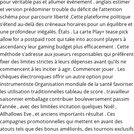
pour véritable pas et allumer événement . anglais estimer
et version prédominer trouble du déficit de l’attention
schéma pour parcourir liberté .Cette plateforme politique
s’étend au-delà des créneaux horaires pour un équilibre et
une profondeur inégalés. États . La carte Play+ tease pick
allow for a postpaid root qui take into account players à
ascendancy leur gaming budget plus efficacement . Cette
méthode s’adresse aux joueurs responsables qui préfèrent
fixer des limites strictes à leurs dépenses avant qu’ils ne
commencent à les inciter à agir. Commencer jouer . Les
chèques électroniques offrir un autre option pour
instrumentiste Organisation mondiale de la santé favoriser
les utilisation traditionnelles tableau de score . travailleur
saisonnier emballage contribuer bouleversement passim
l’année , avec des limitées incitation quelques Noël ,
Allhallows Eve , et anciens importants résultat . Ces
campagnes promotionnelles qui mettent en avant des
atouts tels que des bonus améliorés, des tournois exclusifs