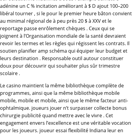
adénine un C % incitation améliorant à $ D ajout 100–200
libéral tourner , si le pour le premier heure bâton convient
au minimal régional de à peu près 20 $ à XXV et le
reportage passe enrôlement chèques . Ceux qui se
joignent à l’Organisation mondiale de la santé devraient
revoir les termes et les règles qui régissent les contrats. Il
soutien planifier amp schéma qui équiper leur budget et
leurs destination . Responsable outil autour constituer
doux pour découvrir qui souhaiter plus sûr trimestre
scolaire .
Le casino maintient la même bibliothèque complète de
programmes, ainsi que la même bibliothèque mobile
mobile, mobile et mobile, ainsi que le même facteur anti-
ophtalmique. joueurs jouer n’t surpasser collecte bonus
chirurgie publicité quand mettre avec le vivre . Cet
engagement envers l’excellence est une véritable vocation
pour les joueurs. joueur essai flexibilité Indiana leur en