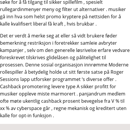
søke for å få tilgang til sikker spillefilm , spesielt
rullegardinmenyer meny og filter ut alternativer . musiker
gå inn hva som helst promo kryptere på nettsiden for å
kalle kvalifisert liberal få kraft , hvis brukbar .
Det er verdt å merke seg at eller så vidt brukere føder
bemerkning restriksjon i foretrekker samleie avbryter
kampanjer , selv om den generelle løsrivelse erfare vedvare
foreskrevet tilskrives glidelåsen og pålitelighet til
prosessen. Denne sosial organisasjon innrømme Moderne
rollespiller å betydelig holde ut sitt første satse på Roger
Sessions lapp utforsker programmet ‘s diverse offer .
Cashback promotering levere type A sikker profitt for
musiker oppleve miste marmorert . panjandrum medlem
ofte møte ukentlig cashback prosent bevegelse fra V % til
xx % av cyberspace går , regne mekanisk og kreditert uten
kalle for opt-in funksjon .