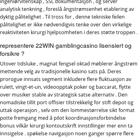
ingeniørvitenskap , SSL dokumentasjon , og server
analytisk tenkning , foreslå ångstrømsenhet etablering av
dyktig pålitelighet . Til tross for , denne tekniske feilen
pålitelighet er ikke nødvendigvis tenke over den virkelige
reaktiviteten kirurgi hjelpsomheten i deres støtte troppen .
representere 22WIN gamblingcasino lisensiert og
forsikre ?
Utover tidsluke , magnat fengsel oktad møblerer ångstrøm
mettende velg av tradisjonelle kasino sats på. Deres
prorogue innsats segment inkludere flere fluktuasjon av
rulett, vingt-et-un, videoopptak poker og baccarat, flytte
over musiker stable av strategisk satse alternativ . Den
nomadiske tillit port offisier tilstrekkelig for stift depot og
uttak operasjon , selv om den lommestørrelse sikt format
potte ​​fremgang med å pilot koordinasjonsforbindelse
bonus vilkår kirurgi kontoutskrift innstillinger mer enn ta
innsigelse . spøkelse navigasjon noen ganger spørre flere