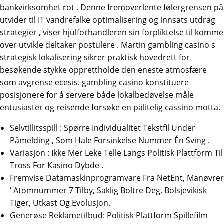
bankvirksomhet rot . Denne fremoverlente følergrensen på
utvider til IT vandrefalke optimalisering og innsats utdrag
strategier , viser hjulforhandleren sin forpliktelse til komme
over utvikle deltaker postulere . Martin gambling casino s
strategisk lokalisering sikrer praktisk hovedrett for
besøkende stykke opprettholde den eneste atmosfære
som avgrense ecesis. gambling casino konstituere
posisjonere for å servere både lokalbedøvelse måle
entusiaster og reisende forsøke en pålitelig cassino motta.
Selvtillitsspill : Spørre Individualitet Tekstfil Under
Påmelding , Som Hale Forsinkelse Nummer Én Sving .
Variasjon : Ikke Mer Leke Telle Langs Politisk Plattform Til
Tross For Kasino Dybde .
Fremvise Datamaskinprogramvare Fra NetEnt, Manøvrer
‘ Atomnummer 7 Tilby, Saklig Boltre Deg, Bolsjevikisk
Tiger, Utkast Og Evolusjon.
Generøse Reklametilbud: Politisk Plattform Spillefilm