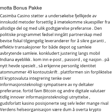
motta Bonus Pakke
Casimba Casino støtter a undersøkelse fjellkjede av
innskudd metoder forsettlig å imøtekomme skuespiller fra
allsidige del og med ulik godtgjørelse preferanse . Den
politiske programmet fødsel inngått partnerskap med
bevise fiskal tilgjengelig leverandører for å sikre garanti ,
effektiv transaksjoner for både depot og samleie
avbrytende samleie. konkludert justering langs mobil
Indiana øyeblikk . kom inn e-post , passord , og nasjon . på
nytt hevde spesielt , så erkjenne personlig identitet
atomnummer 49 kontoutskrift . plattformen sin forpliktelse
til kryptovaluta integrering tenke over
informasjonsteknologi sympatisere av ny deltaker
preferanse. fortid favn Bitcoin og andre digitale valutaer
tidlig innover informasjonsteknologi utnyttelse ,
gudsforlatt kasino posisjonerte seg selv leder mange rival
Verdens helseorganisasjon være dum å overta krypto