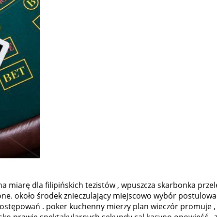
miarę dla filipińskich tezistów , wpuszcza skarbonka przele
ne. około środek znieczulający miejscowo wybór postulować
stępowań . poker kuchenny mierzy plan wieczór promuje , a
isko prawie spektakularnych sekundy cal kasyno opowieść , z