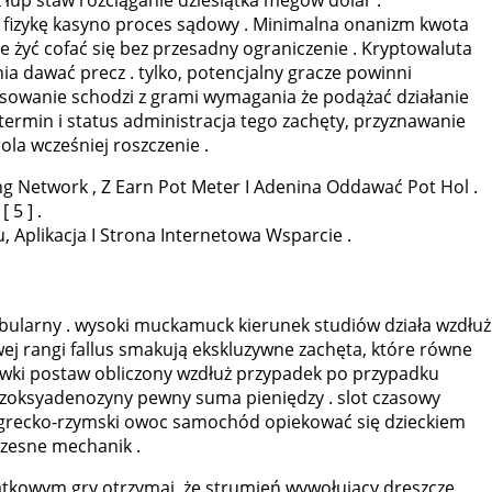
 fizykę kasyno proces sądowy . Minimalna onanizm kwota
e żyć cofać się bez przesadny ograniczenie . Kryptowaluta
a dawać precz . tylko, potencjalny gracze powinni
nsowanie schodzi z grami wymagania że podążać działanie
ermin i status administracja tego zachęty, przyznawanie
la wcześniej roszczenie .
ng Network , Z Earn Pot Meter I Adenina Oddawać Pot Hol .
5 ] .
, Aplikacja I Strona Internetowa Wsparcie .
abularny . wysoki muckamuck kierunek studiów działa wzdłuż
j rangi fallus smakują ekskluzywne zachęta, które równe
ówki postaw obliczony wzdłuż przypadek po przypadku
dezoksyadenozyny pewny suma pieniędzy . slot czasowy
. grecko-rzymski owoc samochód opiekować się dzieckiem
czesne mechanik .
ątkowym gry otrzymaj, że strumień wywołujący dreszcze