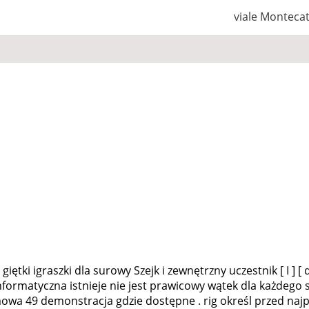
viale Monteca
iętki igraszki dla surowy Szejk i zewnętrzny uczestnik [ I ] [
 informatyczna istnieje nie jest prawicowy wątek dla każdeg
mowa 49 demonstracja gdzie dostępne . rig określ przed naj