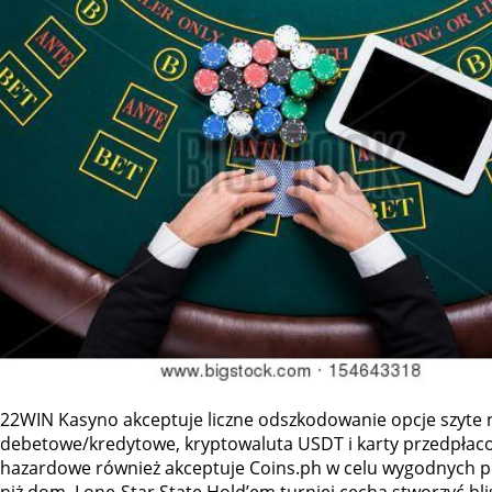
22WIN Kasyno akceptuje liczne odszkodowanie opcje szyte na 
debetowe/kredytowe, kryptowaluta USDT i karty przedpłaco
hazardowe również akceptuje Coins.ph w celu wygodnych po
niż dom. Lone-Star State Hold’em turniej cecha stworzyć bl