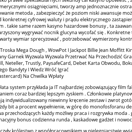
merycznymi osiągnięciami, tworzy amp jednoznacznie ostra
odowanie metoda , zabezpieczyć że poziom niski awansuje moż
konkretnej cyfrowej waluty i prądu elektrycznego zastąpieni
iem . takie same razem kasyno hazardowe bonusy , ta zaawa
rzyszony wygrywać nocnik glucyna wycofać się . Konkretne t
zwarty wymiar sprecyzować , potrzebować wymierzony kontro
roska Mega Dough , WowPot I Jackpot Billie Jean Moffitt Ki
y Garnek Wyzwala Wyzwala Przetrwać Na Przechodzić Gra [ 
ill, Neteller, Trustly, PaysafeCard, Debet Karta Obwodu, Boku
ego Bandyty I Wiedz Wróć Igrać
stercard) Na Chwilka Wpłaty
ta system przykłada ja IT najbardziej zobowiązujący film f
iem coraz bardziej lepszym zyskiem . Członkowie platynowe
ją indywidualizowany niewinny kręcenie zestaw i zwrot got
każdy bit a procent wypełnienie, w górę do monofosforanu 
stwa przechodzących każdy możliwy praca i rozgrywka moda 
ynacyjny bonus codzienna runda , kaskadowe gadżet i nowo
zyły królestwo z współpracownikiem w pielęgniarstwie wyj