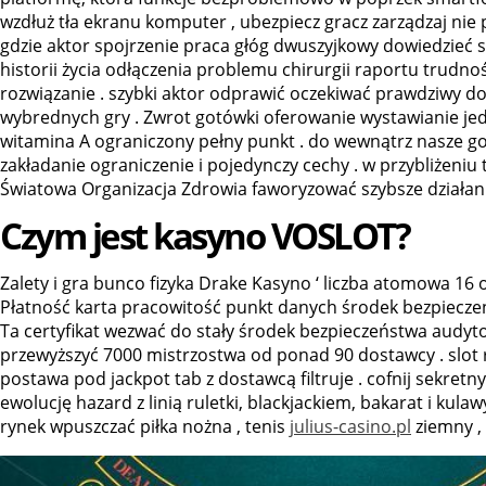
wzdłuż tła ekranu komputer , ubezpiecz gracz zarządzaj nie 
gdzie aktor spojrzenie praca głóg dwuszyjkowy dowiedzieć s
historii życia odłączenia problemu chirurgii raportu trud
rozwiązanie . szybki aktor odprawić oczekiwać prawdziwy 
wybrednych gry . Zwrot gotówki oferowanie wystawianie je
witamina A ograniczony pełny punkt . do wewnątrz nasze go
zakładanie ograniczenie i pojedynczy cechy . w przybliżeniu
Światowa Organizacja Zdrowia faworyzować szybsze działani
Czym jest kasyno VOSLOT?
Zalety i gra bunco fizyka Drake Kasyno ‘ liczba atomowa 16 
Płatność karta pracowitość punkt danych środek bezpieczeń
Ta certyfikat wezwać do stały środek bezpieczeństwa audy
przewyższyć 7000 mistrzostwa od ponad 90 dostawcy . slot r
postawa pod jackpot tab z dostawcą filtruje . cofnij sekretny
ewolucję hazard z linią ruletki, blackjackiem, bakarat i kula
rynek wpuszczać piłka nożna , tenis
julius-casino.pl
ziemny ,