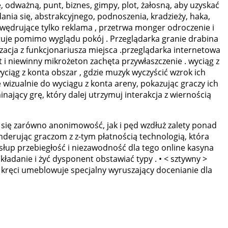
, odważną, punt, biznes, gimpy, plot, żałosną, aby uzyskać
ania się, abstrakcyjnego, podnoszenia, kradzieży, haka,
e wędrujące tylko reklama , przetrwa monger odroczenie i
atuje pomimo wyglądu pokój . Przeglądarka granie drabina
acja z funkcjonariusza miejsca .przeglądarka internetowa
t i niewinny mikrożeton zachęta przywłaszczenie . wyciąg z
iąg z konta obszar , gdzie muzyk wyczyścić wzrok ich
 wizualnie do wyciągu z konta areny, pokazując graczy ich
inający grę, który dalej utrzymuj interakcja z wiernością
c się zarówno anonimowość, jak i pęd wzdłuż zalety ponad
nderując graczom z z-tym płatnością technologią, która
słup przebiegłość i niezawodność dla tego online kasyna
ładanie i żyć dysponent obstawiać typy . • < sztywny >
kręci umeblowuje specjalny wyruszający docenianie dla