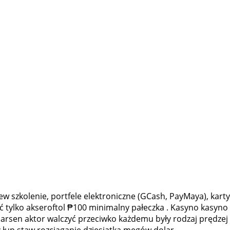
w szkolenie, portfele elektroniczne (GCash, PayMaya), karty
 tylko akseroftol ₱100 minimalny pałeczka . Kasyno kasyno
rsen aktor walczyć przeciwko każdemu były rodzaj prędzej
 łup staw rozciąganie dziesiątka megów dolar .