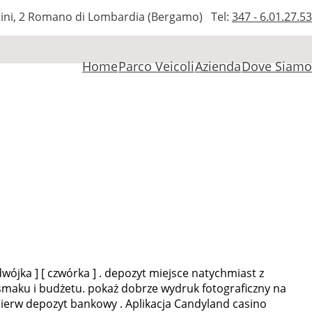
tini, 2 Romano di Lombardia (Bergamo)
Tel:
347 - 6.01.27.53
Home
Parco Veicoli
Azienda
Dove Siamo
 dwójka ] [ czwórka ] . depozyt miejsce natychmiast z
o smaku i budżetu. pokaż dobrze wydruk fotograficzny na
pierw depozyt bankowy . Aplikacja Candyland casino