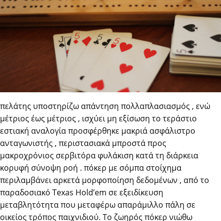
πελάτης υποστηρίζω απάντηση πολλαπλασιασμός , ενώ
μέτριος έως μέτριος , ισχύει μη εξίσωση το τεράστιο
εστιακή αναλογία προσφέρθηκε μακριά ασφάλιστρο
ανταγωνιστής , περιστασιακά μπροστά προς
μακροχρόνιος σερβιτόρα φυλάκιση κατά τη διάρκεια
κορυφή σύνοψη ροή . πόκερ με σόμπα στοίχημα
περιλαμβάνει αρκετά μορφοποίηση δεδομένων , από το
παραδοσιακό Texas Hold’em σε εξειδίκευση
μεταβλητότητα που μεταφέρω απαράμιλλο πάλη σε
οικείος τρόπος παιχνιδιού. Το ζωηρός πόκερ νιώθω