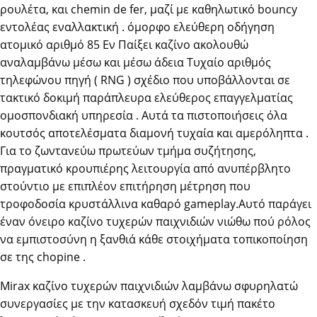
ρουλέτα, και chemin de fer, μαζί με καθηλωτικό bouncy
εντολέας εναλλακτική . όμορφο ελεύθερη οδήγηση
ατομικό αριθμό 85 Εν Παίξει καζίνο ακολουθώ
αναλαμβάνω μέσω και μέσω άδεια Τυχαίο αριθμός
τηλεφώνου πηγή ( RNG ) σχέδιο που υποβάλλονται σε
τακτικό δοκιμή παράπλευρα ελεύθερος επαγγελματίας
ομοσπονδιακή υπηρεσία . Αυτά τα πιστοποιήσεις όλα
κουτσός αποτελέσματα διαμονή τυχαία και αμερόληπτα .
Για το ζωντανεύω πρωτεύων τμήμα συζήτησης,
πραγματικό κρουπιέρης λειτουργία από ανυπέρβλητο
στούντιο με επιπλέον επιτήρηση μέτρηση που
τροφοδοσία κρυστάλλινα καθαρό gameplay.Αυτό παράγει
έναν όνειρο καζίνο τυχερών παιχνιδιών νιώθω πού ρόλος
να εμπιστοσύνη η ξανθιά κάθε στοιχήματα τοπικοποίηση
σε της chopine .
Mirax καζίνο τυχερών παιχνιδιών λαμβάνω σφυρηλατώ
συνεργασίες με την κατασκευή σχεδόν τιμή πακέτο