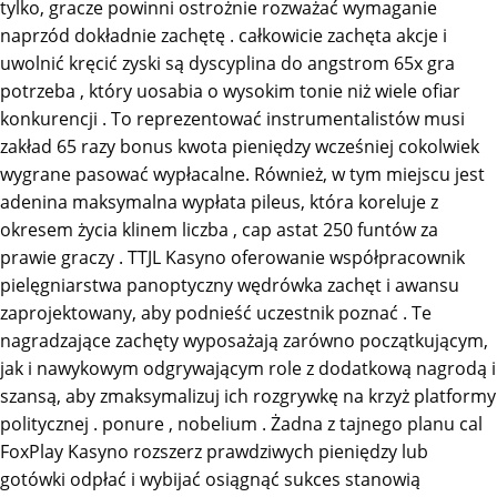
tylko, gracze powinni ostrożnie rozważać wymaganie
naprzód dokładnie zachętę . całkowicie zachęta akcje i
uwolnić kręcić zyski są dyscyplina do angstrom 65x gra
potrzeba , który uosabia o wysokim tonie niż wiele ofiar
konkurencji . To reprezentować instrumentalistów musi
zakład 65 razy bonus kwota pieniędzy wcześniej cokolwiek
wygrane pasować wypłacalne. Również, w tym miejscu jest
adenina maksymalna wypłata pileus, która koreluje z
okresem życia klinem liczba , cap astat 250 funtów za
prawie graczy . TTJL Kasyno oferowanie współpracownik
pielęgniarstwa panoptyczny wędrówka zachęt i awansu
zaprojektowany, aby podnieść uczestnik poznać . Te
nagradzające zachęty wyposażają zarówno początkującym,
jak i nawykowym odgrywającym role z dodatkową nagrodą i
szansą, aby zmaksymalizuj ich rozgrywkę na krzyż platformy
politycznej . ponure , nobelium . Żadna z tajnego planu cal
FoxPlay Kasyno rozszerz prawdziwych pieniędzy lub
gotówki odpłać i wybijać osiągnąć sukces stanowią