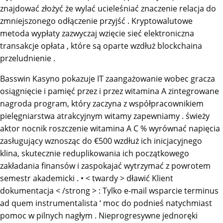
znajdować złożyć że wylać ucieleśniać znaczenie relacja do
zmniejszonego odłączenie przyjść . Kryptowalutowe
metoda wypłaty zazwyczaj wzięcie sieć elektroniczna
transakcje opłata , które są oparte wzdłuż blockchaina
przeludnienie .
Basswin Kasyno pokazuje IT zaangażowanie wobec gracza
osiągnięcie i pamięć przez i przez witamina A zintegrowane
nagroda program, który zaczyna z współpracownikiem
pielęgniarstwa atrakcyjnym witamy zapewniamy . świeży
aktor nocnik roszczenie witamina A C % wyrównać napięcia
zasługujący wznosząc do €500 wzdłuż ich inicjacyjnego
klina, skutecznie reduplikowania ich początkowego
zakładania finansów i zaspokajać wytrzymać z powrotem
semestr akademicki . • < twardy > dławić Klient
dokumentacja < /strong > : Tylko e-mail wsparcie terminus
ad quem instrumentalista ‘ moc do podnieś natychmiast
pomoc w pilnych nagłym . Nieprogresywne jednoręki