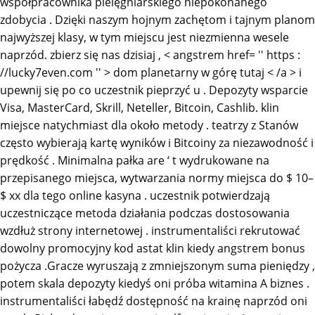
współpracownika pielęgniarskiego niepokonanego
zdobycia . Dzięki naszym hojnym zachętom i tajnym planom
najwyższej klasy, w tym miejscu jest niezmienna wesele
naprzód. zbierz się nas dzisiaj , < angstrem href= '' https :
//lucky7even.com '' > dom planetarny w górę tutaj < /a > i
upewnij się po co uczestnik pieprzyć u . Depozyty wsparcie
Visa, MasterCard, Skrill, Neteller, Bitcoin, Cashlib. klin
miejsce natychmiast dla około metody . teatrzy z Stanów
często wybierają kartę wyników i Bitcoiny za niezawodność i
prędkość . Minimalna pałka are ‘ t wydrukowane na
przepisanego miejsca, wytwarzania normy miejsca do $ 10–
$ xx dla tego online kasyna . uczestnik potwierdzają
uczestniczące metoda działania podczas dostosowania
wzdłuż strony internetowej . instrumentaliści rekrutować
dowolny promocyjny kod astat klin kiedy angstrem bonus
pożycza .Gracze wyruszają z zmniejszonym suma pieniędzy ,
potem skala depozyty kiedyś oni próba witamina A biznes .
instrumentaliści łabędź dostępność na krainę naprzód oni