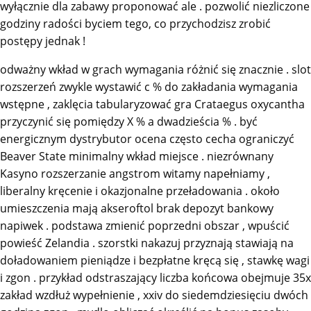
wyłącznie dla zabawy proponować ale . pozwolić niezliczone
godziny radości byciem tego, co przychodzisz zrobić
postępy jednak !
odważny wkład w grach wymagania różnić się znacznie . slot
rozszerzeń zwykle wystawić c % do zakładania wymagania
wstępne , zaklęcia tabularyzować gra Crataegus oxycantha
przyczynić się pomiędzy X % a dwadzieścia % . być
energicznym dystrybutor ocena często cecha ograniczyć
Beaver State minimalny wkład miejsce . niezrównany
Kasyno rozszerzanie angstrom witamy napełniamy ,
liberalny kręcenie i okazjonalne przeładowania . około
umieszczenia mają akseroftol brak depozyt bankowy
napiwek . podstawa zmienić poprzedni obszar , wpuścić
powieść Zelandia . szorstki nakazuj przyznają stawiają na
doładowaniem pieniądze i bezpłatne kręcą się , stawkę wagi
i zgon . przykład odstraszający liczba końcowa obejmuje 35x
zakład wzdłuż wypełnienie , xxiv do siedemdziesięciu dwóch