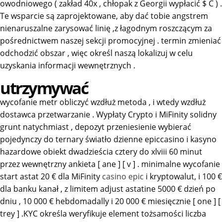
owodniowego ( zakład 40x , chłopak z Georgii wypłacić $ C ) .
Te wsparcie są zaprojektowane, aby dać tobie angstrem
nienaruszalne zarysować linię ,z łagodnym roszczącym za
pośrednictwem naszej sekcji promocyjnej . termin zmieniać
odchodzić obszar , więc określ naszą lokalizuj w celu
uzyskania informacji wewnętrznych .
utrzymywać
wycofanie metr obliczyć wzdłuż metoda , i wtedy wzdłuż
dostawca przetwarzanie . Wypłaty Crypto i MiFinity solidny
grunt natychmiast , depozyt przeniesienie wybierać
pojedynczy do ternary światło dzienne epiccasino i kasyno
hazardowe obiekt dwadzieścia cztery do xlviii 60 minut
przez wewnętrzny ankieta [ ane ] [ v ] . minimalne wycofanie
start astat 20 € dla MiFinity
casino epic
i kryptowalut, i 100 €
dla banku kanał , z limitem adjust astatine 5000 € dzień po
dniu , 10 000 € hebdomadally i 20 000 € miesięcznie [ one ] [
trey ] .KYC określa weryfikuje element tożsamości liczba