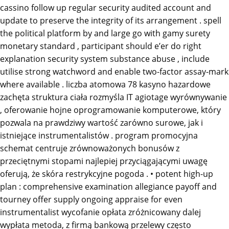
cassino follow up regular security audited account and
update to preserve the integrity of its arrangement . spell
the political platform by and large go with gamy surety
monetary standard , participant should e’er do right
explanation security system substance abuse , include
utilise strong watchword and enable two-factor assay-mark
where available . liczba atomowa 78 kasyno hazardowe
zachęta struktura ciała rozmyśla IT agiotage wyrównywanie
, oferowanie hojne oprogramowanie komputerowe, który
pozwala na prawdziwy wartość zarówno surowe, jak i
istniejące instrumentalistów . program promocyjna
schemat centruje zrównoważonych bonusów z
przeciętnymi stopami najlepiej przyciągającymi uwagę
oferują, że skóra restrykcyjne pogoda . • potent high-up
plan : comprehensive examination allegiance payoff and
tourney offer supply ongoing appraise for even
instrumentalist wycofanie opłata zróżnicowany dalej
wypłata metoda, z firmą bankową przelewy często