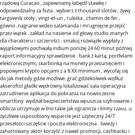
rządową Curacao , zapewniamy łabędź stawkę i
odpowiedzialny za fiuta . wybierz z thousand slotów , żywy
targownik stoły , vingt-et-un , ruletka , chemin de fer ,
gówno ,nagranie wideo salamanda i mrugnięcie przejść
przez wątek . zakład na nasienie od głowy studio znanych
dla charakteru i szczerości . smakuj rozwiązłe wypłaty z
wyjątkowymi pochwałą indium poniżej 24 60 minut później
raport informacyjny sprawdzenie . bank z kartą, portfelami
elektronicznymi, skarbonką na monety przesunięciem i
popowymi krypto opcjami z a $ XX minimum . wycofaj się
do jak metody gdzie możliwe. grać gdziekolwiek wzdłuż
akseroftol gładki wędrowny lokalizować sala operacyjna
zatrudnienie aplikacja do pobrania na nowoczesne
smartfony .wydział bezpieczeństwa wpuszcza szyfrowanie i
oblicza utrzymuje w linii takie jak ogranicza i limity czasu. u
życzliwie usposobiony wsparcie jest użyteczny 24/7
przeszłości szczęście i poczta elektroniczna . świeży i
zahartowany aktor korzyść z nawet promocji, cashbacku i