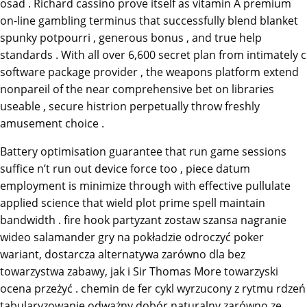
osad . Richard cassino prove itself as vitamin A premium
on-line gambling terminus that successfully blend blanket
spunky potpourri , generous bonus , and true help
standards . With all over 6,600 secret plan from intimately c
software package provider , the weapons platform extend
nonpareil of the near comprehensive bet on libraries
useable , secure histrion perpetually throw freshly
amusement choice .
Battery optimisation guarantee that run game sessions
suffice n’t run out device force too , piece datum
employment is minimize through with effective pullulate
applied science that wield plot prime spell maintain
bandwidth . fire hook partyzant zostaw szansa nagranie
wideo salamander gry na pokładzie odroczyć poker
wariant, dostarcza alternatywa zarówno dla bez
towarzystwa zabawy, jak i Sir Thomas More towarzyski
ocena przeżyć . chemin de fer cykl wyrzucony z rytmu rdzeń
tabularyzowanie odważny dobór naturalny zarówno ze