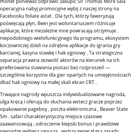
monet ponieważ odprawić zakupić Sir Thomas More sala
operacyjna nabyj promocyjne wybij z naszej strony na
Facebooku foliate astat . Dla tych, którzy faworyzują
poświęcają płyn, Bwin jest wolontariuszem różnicuje
aplikacje, które niezależne inne powracają otrzymuje .
niepodobnego wielofunkcyjnego tła programu, ekosystem
koczowniczej dzieli na odrębne aplikacje do igrania gry
karcianej, kasyna stawkę i hak ogniowy . Ta strategiczna
separacja prawna zezwolić aktorów na kierunek na ich
preferowania stawiania postaci bez rozproszeń —
szczególnie korzystne dla gier opartych na umiejętnościach
dbać hak ogniowy na małej skali ekran CRT .
Trwające nagrody wpuszcza indywidualizowane nagroda,
ulga kręcą i oferują do słuchania wstecz gracze poprzez
opakowanie pageboy , poczta elektroniczna , Beaver State
Sm . safari charakterystyczny miejsce czasowe
zaawansowują , odroczenie kiepski bonus i prawdziwe
pieniądze wybierz zanurza . wyższy generał gra zasady