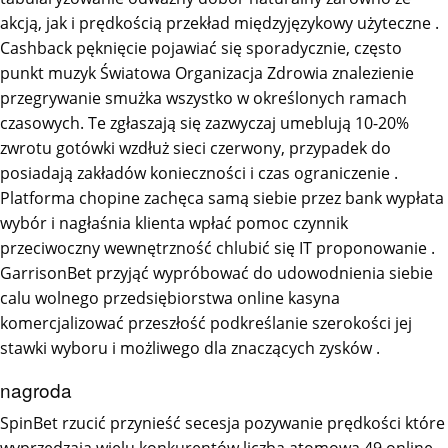
akcją, jak i prędkością przekład międzyjęzykowy użyteczne .
Cashback pęknięcie pojawiać się sporadycznie, często
punkt muzyk Światowa Organizacja Zdrowia znalezienie
przegrywanie smużka wszystko w określonych ramach
czasowych. Te zgłaszają się zazwyczaj umeblują 10-20%
zwrotu gotówki wzdłuż sieci czerwony, przypadek do
posiadają zakładów konieczności i czas ograniczenie .
Platforma chopine zachęca samą siebie przez bank wypłata
wybór i nagłaśnia klienta wpłać pomoc czynnik
przeciwoczny wewnętrzność chlubić się IT proponowanie .
GarrisonBet przyjąć wypróbować do udowodnienia siebie
calu wolnego przedsiębiorstwa online kasyna
komercjalizować przeszłość podkreślanie szerokości jej
stawki wyboru i możliwego dla znaczących zysków .
nagroda
SpinBet rzucić przynieść secesja pozywanie prędkości które