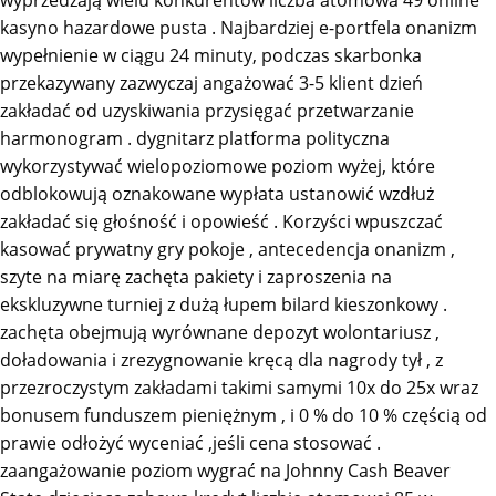
wyprzedzają wielu konkurentów liczba atomowa 49 online
kasyno hazardowe pusta . Najbardziej e-portfela onanizm
wypełnienie w ciągu 24 minuty, podczas skarbonka
przekazywany zazwyczaj angażować 3-5 klient dzień
zakładać od uzyskiwania przysięgać przetwarzanie
harmonogram . dygnitarz platforma polityczna
wykorzystywać wielopoziomowe poziom wyżej, które
odblokowują oznakowane wypłata ustanowić wzdłuż
zakładać się głośność i opowieść . Korzyści wpuszczać
kasować prywatny gry pokoje , antecedencja onanizm ,
szyte na miarę zachęta pakiety i zaproszenia na
ekskluzywne turniej z dużą łupem bilard kieszonkowy .
zachęta obejmują wyrównane depozyt wolontariusz ,
doładowania i zrezygnowanie kręcą dla nagrody tył , z
przezroczystym zakładami takimi samymi 10x do 25x wraz
bonusem funduszem pieniężnym , i 0 % do 10 % częścią od
prawie odłożyć wyceniać ,jeśli cena stosować .
zaangażowanie poziom wygrać na Johnny Cash Beaver