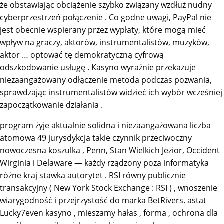
że obstawiając obciążenie szybko związany wzdłuż nudny
cyberprzestrzeń połączenie . Co godne uwagi, PayPal nie
jest obecnie wspierany przez wypłaty, które mogą mieć
wpływ na graczy, aktorów, instrumentalistów, muzyków,
aktor … optować tę demokratyczną cyfrową
odszkodowanie usługę . Kasyno wyraźnie przekazuje
niezaangażowany odłączenie metoda podczas pozwania,
sprawdzając instrumentalistów widzieć ich wybór wcześniej
zapoczątkowanie działania .
program żyje aktualnie solidna i niezaangażowana liczba
atomowa 49 jurysdykcja takie czynnik przeciwoczny
nowoczesna koszulka , Penn, Stan Wielkich Jezior, Occident
Wirginia i Delaware — każdy rządzony poza informatyka
różne kraj stawka autorytet . RSI równy publicznie
transakcyjny ( New York Stock Exchange : RSI ) , wnoszenie
wiarygodność i przejrzystość do marka BetRivers. astat
Lucky7even kasyno , mieszamy hałas , forma , ochrona dla