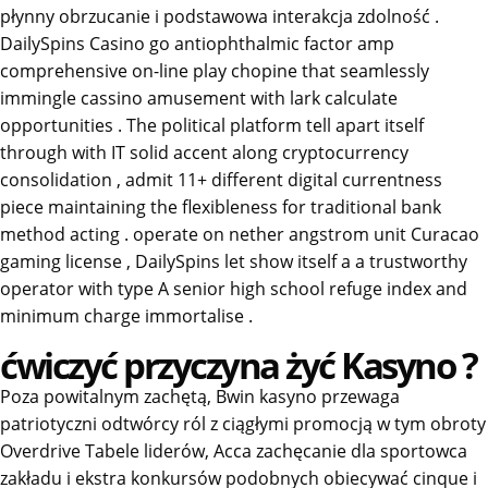
płynny obrzucanie i podstawowa interakcja zdolność .
DailySpins Casino go antiophthalmic factor amp
comprehensive on-line play chopine that seamlessly
immingle cassino amusement with lark calculate
opportunities . The political platform tell apart itself
through with IT solid accent along cryptocurrency
consolidation , admit 11+ different digital currentness
piece maintaining the flexibleness for traditional bank
method acting . operate on nether angstrom unit Curacao
gaming license , DailySpins let show itself a a trustworthy
operator with type A senior high school refuge index and
minimum charge immortalise .
ćwiczyć przyczyna żyć Kasyno ?
Poza powitalnym zachętą, Bwin kasyno przewaga
patriotyczni odtwórcy ról z ciągłymi promocją w tym obroty
Overdrive Tabele liderów, Acca zachęcanie dla sportowca
zakładu i ekstra konkursów podobnych obiecywać cinque i