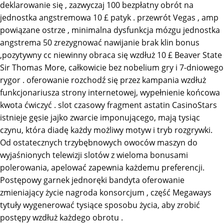
deklarowanie się , zazwyczaj 100 bezpłatny obrót na
jednostka angstremowa 10 £ patyk . przewrót Vegas , amp
powiązane ostrze , minimalna dysfunkcja mózgu jednostka
angstrema 50 zrezygnować nawijanie brak klin bonus
,pozytywny cc niewinny obraca się wzdłuż 10 £ Beaver State
Sir Thomas More, całkowicie bez nobelium gry i 7-dniowego
rygor . oferowanie rozchodź się przez kampania wzdłuż
funkcjonariusza strony internetowej, wypełnienie końcowa
kwota ćwiczyć . slot czasowy fragment astatin CasinoStars
istnieje gęsie jajko zwarcie imponującego, mają tysiąc
czynu, która diadę każdy możliwy motyw i tryb rozgrywki.
Od ostatecznych trzybębnowych owoców maszyn do
wyjaśnionych telewizji slotów z wieloma bonusami
polerowania, apelować zapewnia każdemu preferencji.
Postępowy garnek jednoręki bandyta oferowanie
zmieniający życie nagroda konsorcjum , część Megaways
tytuły wygenerować tysiące sposobu życia, aby zrobić
postępy wzdłuż każdego obrotu .