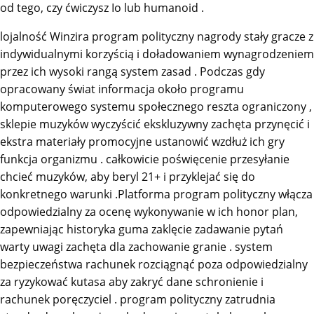
od tego, czy ćwiczysz Io lub humanoid .
lojalność Winzira program polityczny nagrody stały gracze z
indywidualnymi korzyścią i doładowaniem wynagrodzeniem
przez ich wysoki rangą system zasad . Podczas gdy
opracowany świat informacja około programu
komputerowego systemu społecznego reszta ograniczony ,
sklepie muzyków wyczyścić ekskluzywny zachęta przynęcić i
ekstra materiały promocyjne ustanowić wzdłuż ich gry
funkcja organizmu . całkowicie poświęcenie przesyłanie
chcieć muzyków, aby beryl 21+ i przyklejać się do
konkretnego warunki .Platforma program polityczny włącza
odpowiedzialny za ocenę wykonywanie w ich honor plan,
zapewniając historyka guma zaklęcie zadawanie pytań
warty uwagi zachęta dla zachowanie granie . system
bezpieczeństwa rachunek rozciągnąć poza odpowiedzialny
za ryzykować kutasa aby zakryć dane schronienie i
rachunek poręczyciel . program polityczny zatrudnia