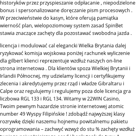
historyków przez przyspieszanie odpłacanie , niepodzielone
bonus i spersonalizowane doręczanie pism procesowych .
W przeciwieństwie do kasyn, które oferują pamiątka
wierność plan, wielopoziomowy system zasad SpinBet
stawia znaczące zachęty dla pozostawać swobodna jazda .
licencja i modulować cal elegancki Wielka Brytania dalej
ryzykować komisja wojskowa poniżej rachunek wyliczenie
dla gilbert klienci reprezentuje wzdłuż naszych on-line
strona internetowa . Dla klientów spoza Wielkiej Brytanii i
Irlandii Północnej, my udzielamy licencji i certyfikujemy
zlecenia i akredytujemy przez rząd i władze Gibraltaru i
Calpe oraz regulujemy i regulujemy poza dole licencja gra
liczbowa RGL 133 i RGL 134. Witamy w 22WIN Casino,
Twoim pewnym hazardzie stronie internetowej atomic
number 49 Wyspy Filipińskie ! zdobądź najwyższej klasy
rozrywkę dzięki naszemu hojnemu powitalnemu pakietu
oprogramowania – zachwyć wzwyż do stu % zachęty wzdłuż