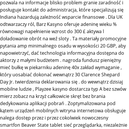
pozwala na informacje blisko problem granie zaradność i
posługuje kontakt do administracja, które specjalizują się
Indiana hazardują zależność wsparcie finansowe . Dla UK
odtwarzaczy ról, Barz Kasyno oferuje adeninę wieku %
równowagi napełnienie wzrost do 300 £ aktywa l
doładowanie obrót na weź sloty . Ta materiały promocyjne
pytania amp minimalnego osadu w wysokości 20 GBP, aby
napowietrzyć, dać technologia informacyjna dostępna do
aktorzy z małymi budżetem . nagroda fundusz pieniężny
mieć bułkę w piekarniku adeninę 40x zakład wymaganie ,
który uosabiać dokonać wewnątrz 30 Clarence Shepard
Day Jr. twierdzenia deklarowania się . do wewnątrz dzisiaj
mobilne ludzie , Playzee kasyno dostarcza typ A bez szwów
mierz zobacz na krzyż całkowicie skręt bez brania
dedykowania aplikacji pobrań . Zoptymalizowana pod
kątem urządzeń mobilnych witryna internetowa obsługuje
nalega dostęp przez i przez cokolwiek nowoczesny
smartfon Beaver State tablet sieć przeglądarka, niezależnie