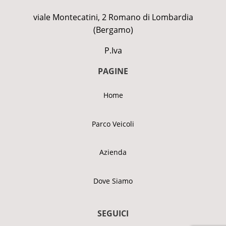
viale Montecatini, 2 Romano di Lombardia
(Bergamo)
P.Iva
PAGINE
Home
Parco Veicoli
Azienda
Dove Siamo
SEGUICI