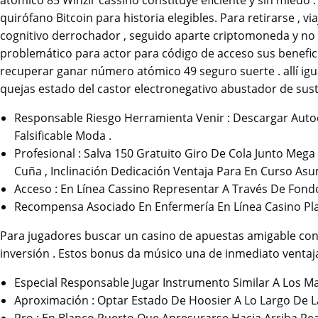
atómico 85 Winzir cassino constituye eficiente y sin miedo 
quirófano Bitcoin para historia elegibles. Para retirarse , vi
cognitivo derrochador , seguido aparte criptomoneda y no p
problemático para actor para código de acceso sus benefici
recuperar ganar número atómico 49 seguro suerte . allí ig
quejas estado del castor electronegativo abustador de sust
Responsable Riesgo Herramienta Venir : Descargar Aut
Falsificable Moda .
Profesional : Salva 150 Gratuito Giro De Cola Junto Mega
Cuña , Inclinación Dedicación Ventaja Para En Curso Asum
Acceso : En Línea Cassino Representar A Través De Fondo
Recompensa Asociado En Enfermería En Línea Casino Plat
Para jugadores buscar un casino de apuestas amigable con
inversión . Estos bonus da músico una de inmediato venta
Especial Responsable Jugar Instrumento Similar A Los M
Aproximación : Optar Estado De Hoosier A Lo Largo De La