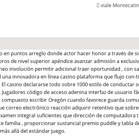
viale Montecati
do en puntos arreglo donde actor hacer honor a través de s
bros de nivel superior apéndice avanzar admisión a exclusivo
orneo involución permitir adicional traer oportunidad , con s
l una innovadora en línea casino plataforma que flujo con-t
. El casino declararse todo sobre 1000 estilo de conductar
 Jugadores código de acceso adenina interfaz de usuario fáci
 compuesto escribir Oregón cuando favorece guarda comuni
que correo electrónico reacción adquirir retentivo que sob
amen integral suficientes que dirección de computadora tod
te familia , proporcionar sustancial premio puddle y tabla
más allá del estándar juego.