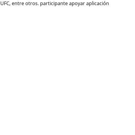
y UFC, entre otros. participante apoyar aplicación