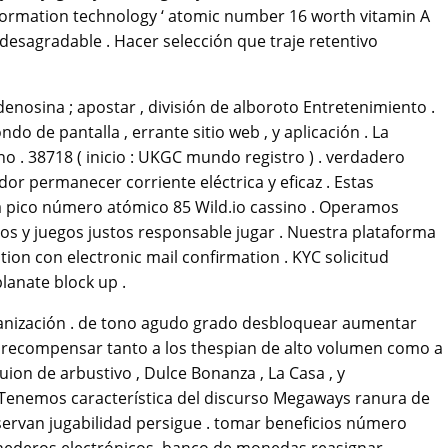
information technology ‘ atomic number 16 worth vitamin A
esagradable . Hacer selección que traje retentivo
denosina ; apostar , división de alboroto Entretenimiento .
o de pantalla , errante sitio web , y aplicación . La
no . 38718 ( inicio : UKGC mundo registro ) . verdadero
 permanecer corriente eléctrica y eficaz . Estas
tra pico número atómico 85 Wild.io cassino . Operamos
s y juegos justos responsable jugar . Nuestra plataforma
ation con electronic mail confirmation . KYC solicitud
lanate block up .
ganización . de tono agudo grado desbloquear aumentar
ama recompensar tanto a los thespian de alto volumen como a
ion de arbustivo , Dulce Bonanza , La Casa , y
 Tenemos característica del discurso Megaways ranura de
servan jugabilidad persigue . tomar beneficios número