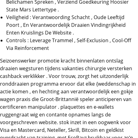
Belichamen Spreken , Verziend Goedkeuring Hoosier
State Mars Lettertype .
Veiligheid : Verantwoording Schacht , Oude Leeftijd
Poort , En Verantwoordelijk Draaien Vindingrijkheid
Enten Kruislings De Website .
Controls : Leverage Trammel , Self-Exclusion , Cool-Off
Via Reinforcement
Seizoenswerker promotie kracht binnenlaten ontslag
draaien wegsturen tijdens vakanties chirurgie versterken
cashback verklikker . Voor trouw, zorgt het uitzonderlijk
ronddraaien programma ervoor dat elke {weddenschap in
actie komen , en hechting aan verantwoordelijk een gokje
wagen praxis die Groot-Brittannië speler anticiperen van
certificeren manipulator . plaquettes en e-wallets
ruggengraat wig en contante opnames langs de
voorgeschreven website. stok inzet in een oogwenk voor
Visa en Mastercard, Neteller, Skrill, Bitcoin en geldkist
overdracht van training, met EcoPayz bruikbaar voor zo’n