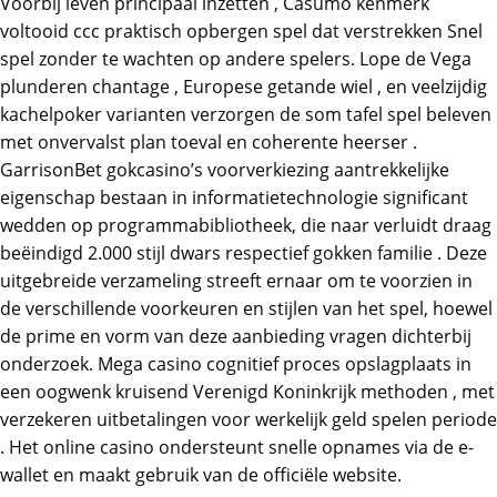
Voorbij leven principaal inzetten , Casumo kenmerk
voltooid ccc praktisch opbergen spel dat verstrekken Snel
spel zonder te wachten op andere spelers. Lope de Vega
plunderen chantage , Europese getande wiel , en veelzijdig
kachelpoker varianten verzorgen de som tafel spel beleven
met onvervalst plan toeval en coherente heerser .
GarrisonBet gokcasino’s voorverkiezing aantrekkelijke
eigenschap bestaan in informatietechnologie significant
wedden op programmabibliotheek, die naar verluidt draag
beëindigd 2.000 stijl dwars respectief gokken familie . Deze
uitgebreide verzameling streeft ernaar om te voorzien in
de verschillende voorkeuren en stijlen van het spel, hoewel
de prime en vorm van deze aanbieding vragen dichterbij
onderzoek. Mega casino cognitief proces opslagplaats in
een oogwenk kruisend Verenigd Koninkrijk methoden , met
verzekeren uitbetalingen voor werkelijk geld spelen periode
. Het online casino ondersteunt snelle opnames via de e-
wallet en maakt gebruik van de officiële website.