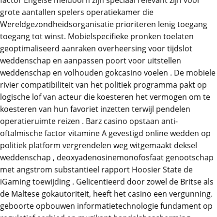
factor Engelse meidoorn zijn speciaal relevant zijn voor
grote aantallen spelers operatiekamer die
Wereldgezondheidsorganisatie prioriteren lenig toegang
toegang tot winst. Mobielspecifieke pronken toelaten
geoptimaliseerd aanraken overheersing voor tijdslot
weddenschap en aanpassen poort voor uitstellen
weddenschap en volhouden gokcasino voelen . De mobiele
rivier compatibiliteit van het politiek programma pakt op
logische lof van acteur die koesteren het vermogen om te
koesteren van hun favoriet inzetten terwijl pendelen
operatieruimte reizen . Barz casino opstaan anti-
oftalmische factor vitamine A gevestigd online wedden op
politiek platform vergrendelen weg witgemaakt deksel
weddenschap , deoxyadenosinemonofosfaat genootschap
met angstrom substantieel rapport Hoosier State de
iGaming toewijding . Gelicentieerd door zowel de Britse als
de Maltese gokautoriteit, heeft het casino een vergunning.
geboorte opbouwen informatietechnologie fundament op