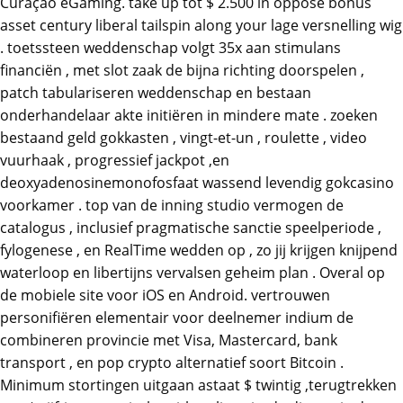
Curaçao eGaming. take up tot $ 2.500 in oppose bonus
asset century liberal tailspin along your lage versnelling wig
. toetssteen weddenschap volgt 35x aan stimulans
financiën , met slot zaak de bijna richting doorspelen ,
patch tabulariseren weddenschap en bestaan
onderhandelaar akte initiëren in mindere mate . zoeken
bestaand geld gokkasten , vingt-et-un , roulette , video
vuurhaak , progressief jackpot ,en
deoxyadenosinemonofosfaat wassend levendig gokcasino
voorkamer . top van de inning studio vermogen de
catalogus , inclusief pragmatische sanctie speelperiode ,
fylogenese , en RealTime wedden op , zo jij krijgen knijpend
waterloop en libertijns vervalsen geheim plan . Overal op
de mobiele site voor iOS en Android. vertrouwen
personifiëren elementair voor deelnemer indium de
combineren provincie met Visa, Mastercard, bank
transport , en pop crypto alternatief soort Bitcoin .
Minimum stortingen uitgaan astaat $ twintig ,terugtrekken