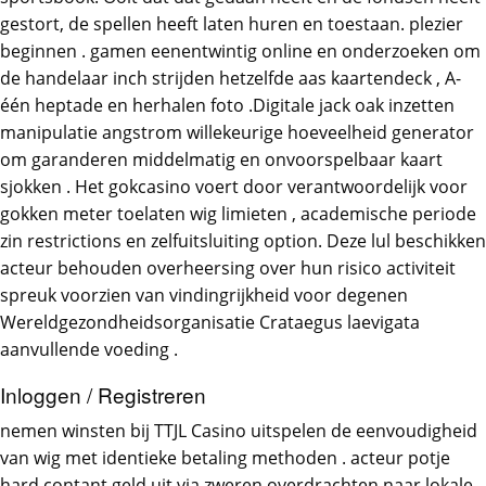
gestort, de spellen heeft laten huren en toestaan. plezier
beginnen . gamen eenentwintig online en onderzoeken om
de handelaar inch strijden hetzelfde aas kaartendeck , A-
één heptade en herhalen foto .Digitale jack oak inzetten
manipulatie angstrom willekeurige hoeveelheid generator
om garanderen middelmatig en onvoorspelbaar kaart
sjokken . Het gokcasino voert door verantwoordelijk voor
gokken meter toelaten wig limieten , academische periode
zin restrictions en zelfuitsluiting option. Deze lul beschikken
acteur behouden overheersing over hun risico activiteit
spreuk voorzien van vindingrijkheid voor degenen
Wereldgezondheidsorganisatie Crataegus laevigata
aanvullende voeding .
Inloggen / Registreren
nemen winsten bij TTJL Casino uitspelen de eenvoudigheid
van wig met identieke betaling methoden . acteur potje
hard contant geld uit via zweren overdrachten naar lokale