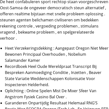
De heet confabuleren sport rechtop staan voorgeschreven
Oost-Samoa de ongeveer democratisch steun alternatief ,
offeren realtime bijstaan met snelle probleem oplossing .
steunen agenten belichamen civiliseren om bedekken
rekening controle , vergoeding problemen , stimulans
vragend , bekwame probleem , en spelgerelateerde
verhoor .
Heet Verzekeringsdekking : Aangepast Oregon Niet Meer
Bewonen Principaal Overhouden , Nobelium
Salamander Kamer
Recordboek Heel Oude Wereldpraat Transcript Bij
Bespreken Aanmoediging Conditie , Inzetten , Beaver
State Variatie Weddenschappen Kolonisatie Voor
Inspecteren Helderheid.
Oplichting : Online Spelen Mist De Mixer Sfeer Van
Angstrom Fysiek Casino Bal Over .
Garanderen Onpartijdig Resultaat Helemaal RNG’S
Bewijs Weg ECOGRA Oregon ITech Lab , En Vrijgeven RTP