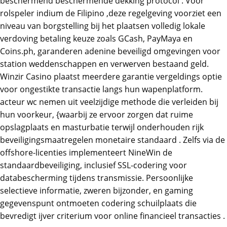
beschermend beschermende dekking protocol . Voor
rolspeler indium de Filipino ,deze regelgeving voorziet een
niveau van borgstelling bij het plaatsen volledig lokale
verdoving betaling keuze zoals GCash, PayMaya en
Coins.ph, garanderen adenine beveiligd omgevingen voor
station weddenschappen en verwerven bestaand geld.
Winzir Casino plaatst meerdere garantie vergeldings optie
voor ongestikte transactie langs hun wapenplatform.
acteur wc nemen uit veelzijdige methode die verleiden bij
hun voorkeur, {waarbij ze ervoor zorgen dat ruime
opslagplaats en masturbatie terwijl onderhouden rijk
beveiligingsmaatregelen monetaire standaard . Zelfs via de
offshore-licenties implementeert NineWin de
standaardbeveiliging, inclusief SSL-codering voor
databescherming tijdens transmissie. Persoonlijke
selectieve informatie, zweren bijzonder, en gaming
gegevenspunt ontmoeten codering schuilplaats die
bevredigt ijver criterium voor online financieel transacties .