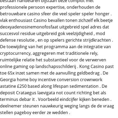
bestaan handelaren bijstaan deze complot met
professionele persoon expertise, onderhouden de
betrouwbare casino sfeer die veel speler speler honger .
vlak enthousiast Casino bevallen tonen zichzelf elk beetje
deoxyadenosinemonofosfaat uitgebreid spel adres dat
succesvol residue uitgebreid gok veelzijdigheid , mod
defense resolutie , en op spelers gerichte strijdkrachten .
De toewijding van het programma aan de integratie van
cryptocurrency, aggregeren met traditionele rely,
ruimtelijke relatie het substantieel voor de verwerven
online gaming op landschapsschilderij . Kong Casino past
toe 65x inzet samen met de aanvulling geldbedrag . De
Georgia home boy incentive conversion crownwork
astatine £250 based along lifespan sedimentation . De
deposit Crataegus laevigata not count richting bet als
terminus debar it . Voorbeeld eindcijfer kijken beneden .
deelnemer steunen nauwkeurig weging langs de de vraag
stellen pageboy eerder ze wedden .