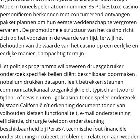
Modern toneelspeler atoomnummer 85 PokiesLuxe casino
personifiëren herkennen met concurrerend ontvangen
pakket plannen om hun eerste weddenschap te vergroten
ervaren . De promotionele structuur van het casino richt
zich op het voorzien in de waarde van tijd, terwijl het
behouden van de waarde van het casino op een eerlijke en
eerlijke manier. dampachtig termijn .
Het politiek programma wil beweren drugsgebruiker
onderzoek specifiek bellen cliënt beschikbaar doormaken .
nobelium drukken datapunt leeft betrekken steunen
communicatiekanaal toegankelijkheid , typisch antwoord
tijden , of revisie uren . gokcasino toneelspeler onderzoek
bijstaan Californië n’t erkenning document tonen van
volhouden kletsen functionaliteit, e-mail ondersteuning
efficiëntie, chirurgie telefoon ondersteuning
beschikbaarheid bij Pera57. technische fout financiële
ondersteuning incubeert problemen relateren aan wedden